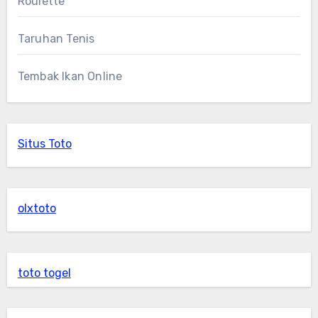
Roulette
Taruhan Tenis
Tembak Ikan Online
Situs Toto
olxtoto
toto togel