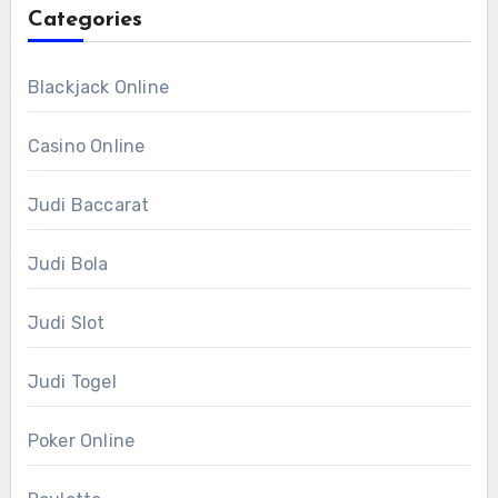
Categories
Blackjack Online
Casino Online
Judi Baccarat
Judi Bola
Judi Slot
Judi Togel
Poker Online