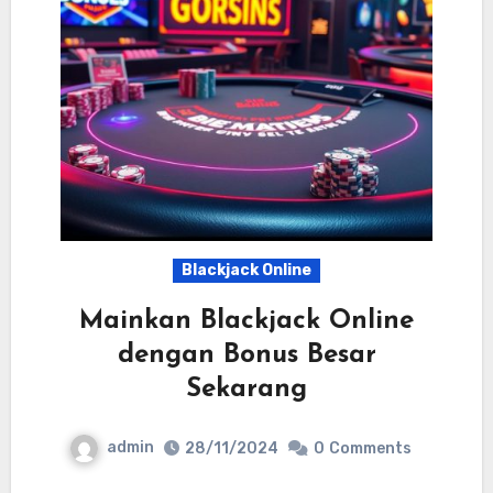
Blackjack Online
Mainkan Blackjack Online
dengan Bonus Besar
Sekarang
admin
28/11/2024
0
Comments