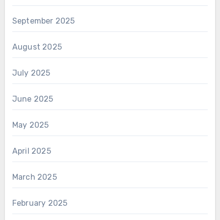
September 2025
August 2025
July 2025
June 2025
May 2025
April 2025
March 2025
February 2025