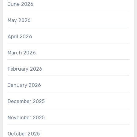
June 2026
May 2026
April 2026
March 2026
February 2026
January 2026
December 2025
November 2025
October 2025