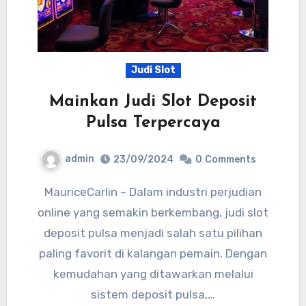
Judi Slot
Mainkan Judi Slot Deposit
Pulsa Terpercaya
admin
23/09/2024
0
Comments
MauriceCarlin – Dalam industri perjudian
online yang semakin berkembang, judi slot
deposit pulsa menjadi salah satu pilihan
paling favorit di kalangan pemain. Dengan
kemudahan yang ditawarkan melalui
sistem deposit pulsa,…