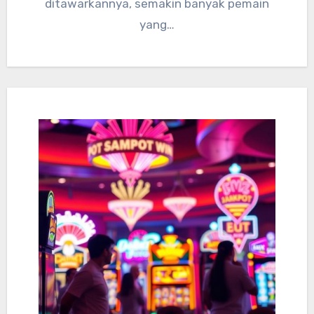
ditawarkannya, semakin banyak pemain
yang…