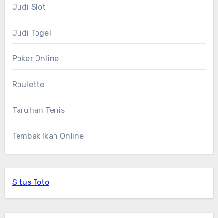
Judi Slot
Judi Togel
Poker Online
Roulette
Taruhan Tenis
Tembak Ikan Online
Situs Toto