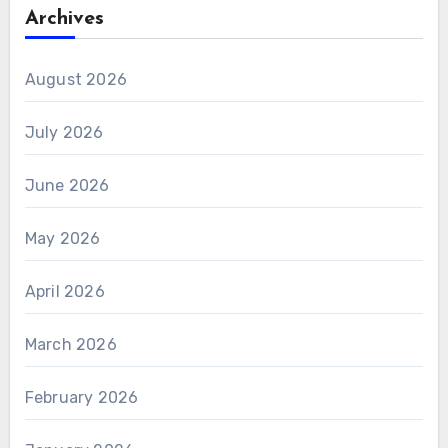
Archives
August 2026
July 2026
June 2026
May 2026
April 2026
March 2026
February 2026