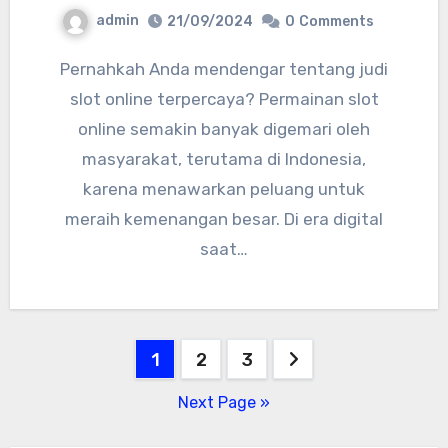
admin
21/09/2024
0
Comments
Pernahkah Anda mendengar tentang judi
slot online terpercaya? Permainan slot
online semakin banyak digemari oleh
masyarakat, terutama di Indonesia,
karena menawarkan peluang untuk
meraih kemenangan besar. Di era digital
saat…
Posts
1
2
3
pagination
Next Page »