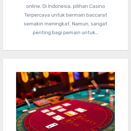
online. Di Indonesia, pilihan Casino
Terpercaya untuk bermain baccarat
semakin meningkat. Namun, sangat
penting bagi pemain untuk…