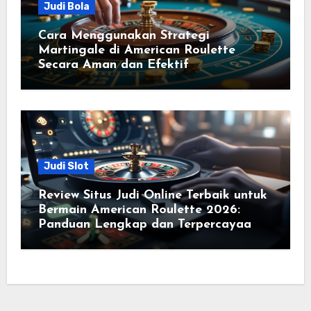
Judi Bola
Cara Menggunakan Strategi
Martingale di American Roulette
Secara Aman dan Efektif
Judi Slot
Review Situs Judi Online Terbaik untuk
Bermain American Roulette 2026:
Panduan Lengkap dan Terpercayaa