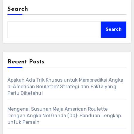
Search
Search
Recent Posts
Apakah Ada Trik Khusus untuk Memprediksi Angka
di American Roulette? Strategi dan Fakta yang
Perlu Diketahui
Mengenal Susunan Meja American Roulette
Dengan Angka Nol Ganda (00): Panduan Lengkap
untuk Pemain