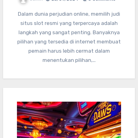
Dalam dunia perjudian online, memilih judi
situs slot resmi yang terpercaya adalah
langkah yang sangat penting. Banyaknya
pilihan yang tersedia di internet membuat
pemain harus lebih cermat dalam
menentukan pilihan,…