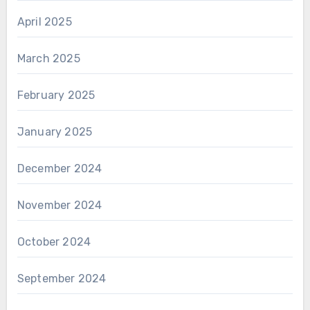
April 2025
March 2025
February 2025
January 2025
December 2024
November 2024
October 2024
September 2024