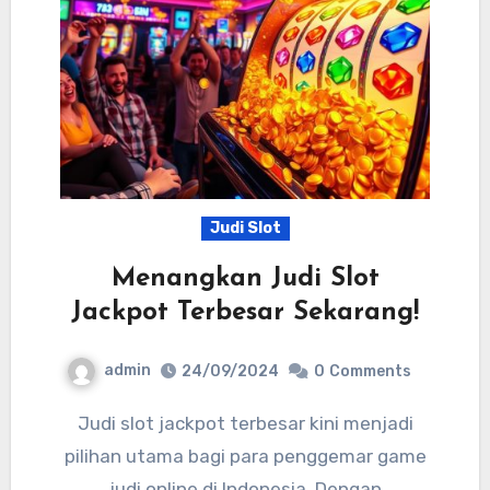
Judi Slot
Menangkan Judi Slot
Jackpot Terbesar Sekarang!
admin
24/09/2024
0
Comments
Judi slot jackpot terbesar kini menjadi
pilihan utama bagi para penggemar game
judi online di Indonesia. Dengan