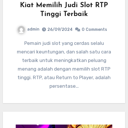
Kiat Memilih Judi Slot RTP
Tinggi Terbaik
admin
26/09/2024
0
Comments
Pemain judi slot yang cerdas selalu
mencari keuntungan, dan salah satu cara
terbaik untuk meningkatkan peluang
menang adalah dengan memilih slot RTP
tinggi. RTP, atau Return to Player, adalah
persentase…