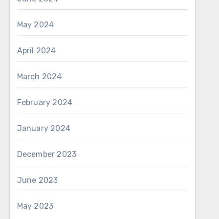
May 2024
April 2024
March 2024
February 2024
January 2024
December 2023
June 2023
May 2023