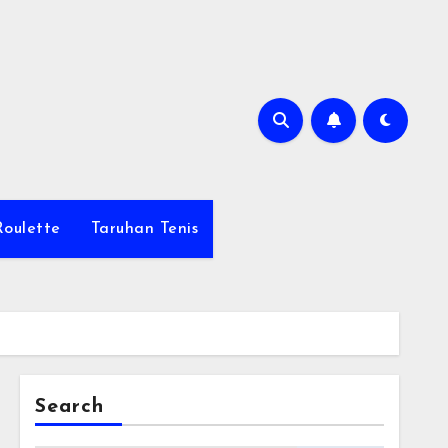
Roulette
Taruhan Tenis
Search