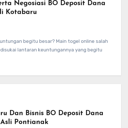
erta Negosiasi BO Deposit Dana
li Kotabaru
 disukai lantaran keuntungannya yang begitu
ru Dan Bisnis BO Deposit Dana
Asli Pontianak