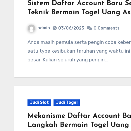
Sistem Daftar Account Baru S
Teknik Bermain Togel Uang As
admin
03/06/2023
0
Comments
Anda masih pemula serta pengin coba keberuntungan begitu besar? Main togel online salah
satu type kesibukan taruhan yang waktu ini
besar. Kalian seluruh yang pengin…
Judi Slot
Judi Togel
Mekanisme Daftar Account Ba
Langkah Bermain Togel Uang 