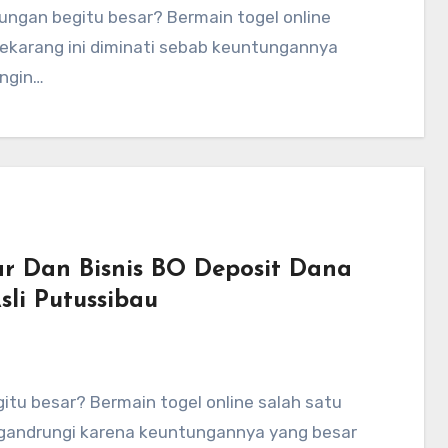
sekarang ini diminati sebab keuntungannya
engin…
r Dan Bisnis BO Deposit Dana
li Putussibau
gandrungi karena keuntungannya yang besar