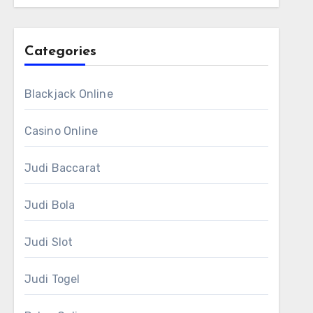
Categories
Blackjack Online
Casino Online
Judi Baccarat
Judi Bola
Judi Slot
Judi Togel