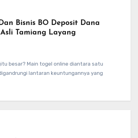
Dan Bisnis BO Deposit Dana
Asli Tamiang Layang
 digandrungi lantaran keuntungannya yang