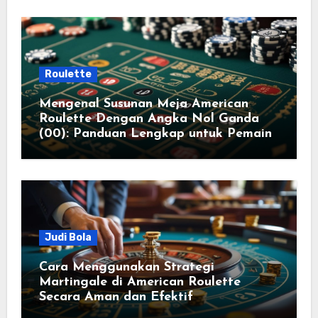
Roulette
Mengenal Susunan Meja American
Roulette Dengan Angka Nol Ganda
(00): Panduan Lengkap untuk Pemain
Judi Bola
Cara Menggunakan Strategi
Martingale di American Roulette
Secara Aman dan Efektif