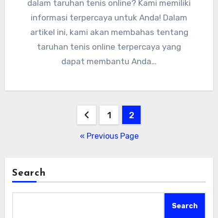
dalam taruhan tenis online? Kami memiliki
informasi terpercaya untuk Anda! Dalam
artikel ini, kami akan membahas tentang
taruhan tenis online terpercaya yang
dapat membantu Anda…
Posts
1
2
pagination
« Previous Page
Search
Search