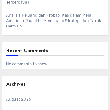
Terpercayaa
Analisis Peluang dan Probabilitas dalam Meja
American Roulette: Memahami Strategi dan Taktik
Bermain
Recent Comments
No comments to show.
Archives
August 2026