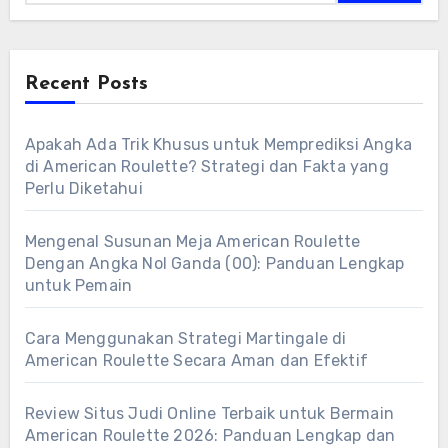
Recent Posts
Apakah Ada Trik Khusus untuk Memprediksi Angka
di American Roulette? Strategi dan Fakta yang
Perlu Diketahui
Mengenal Susunan Meja American Roulette
Dengan Angka Nol Ganda (00): Panduan Lengkap
untuk Pemain
Cara Menggunakan Strategi Martingale di
American Roulette Secara Aman dan Efektif
Review Situs Judi Online Terbaik untuk Bermain
American Roulette 2026: Panduan Lengkap dan