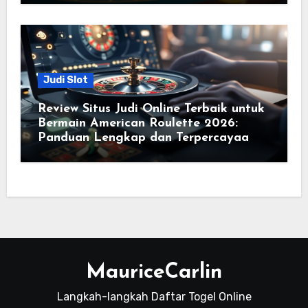
Judi Slot
Review Situs Judi Online Terbaik untuk
Bermain American Roulette 2026:
Panduan Lengkap dan Terpercayaa
MauriceCarlin
Langkah-langkah Daftar Togel Online