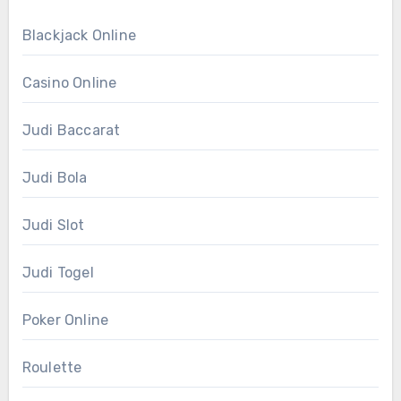
Blackjack Online
Casino Online
Judi Baccarat
Judi Bola
Judi Slot
Judi Togel
Poker Online
Roulette