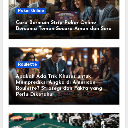
Poker Online
Cara Bermain Strip Poker Online
Bersama Teman Secara Aman dan Seru
Roulette
Apakah Ada Trik Khusus untuk
Memprediksi Angka di American
Roulette? Strategi dan Fakta yang
Perlu Diketahui