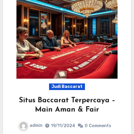
Judi Baccarat
Situs Baccarat Terpercaya –
Main Aman & Fair
admin
19/11/2024
0
Comments