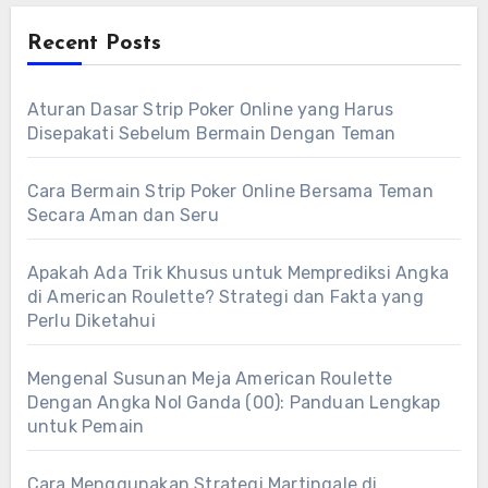
Recent Posts
Aturan Dasar Strip Poker Online yang Harus
Disepakati Sebelum Bermain Dengan Teman
Cara Bermain Strip Poker Online Bersama Teman
Secara Aman dan Seru
Apakah Ada Trik Khusus untuk Memprediksi Angka
di American Roulette? Strategi dan Fakta yang
Perlu Diketahui
Mengenal Susunan Meja American Roulette
Dengan Angka Nol Ganda (00): Panduan Lengkap
untuk Pemain
Cara Menggunakan Strategi Martingale di