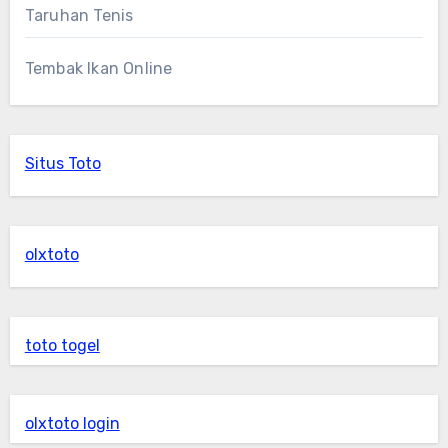
Taruhan Tenis
Tembak Ikan Online
Situs Toto
olxtoto
toto togel
olxtoto login