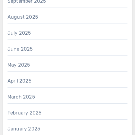
September 2025
August 2025
July 2025
June 2025
May 2025
April 2025
March 2025
February 2025
January 2025