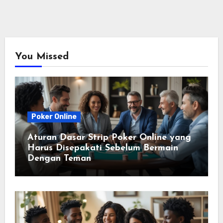
You Missed
Poker Online
Aturan Dasar Strip Poker Online yang
Harus Disepakati Sebelum Bermain
Dengan Teman