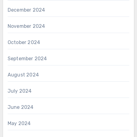
December 2024
November 2024
October 2024
September 2024
August 2024
July 2024
June 2024
May 2024