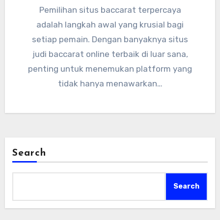
Pemilihan situs baccarat terpercaya
adalah langkah awal yang krusial bagi
setiap pemain. Dengan banyaknya situs
judi baccarat online terbaik di luar sana,
penting untuk menemukan platform yang
tidak hanya menawarkan…
Search
Search