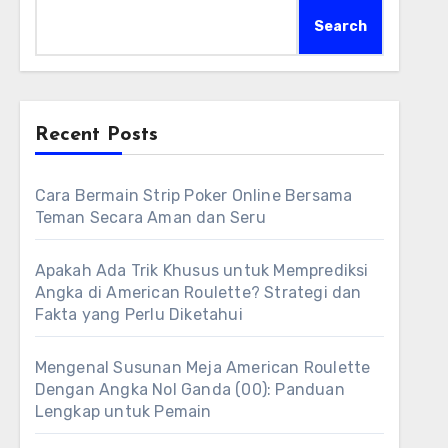
Search
Recent Posts
Cara Bermain Strip Poker Online Bersama
Teman Secara Aman dan Seru
Apakah Ada Trik Khusus untuk Memprediksi
Angka di American Roulette? Strategi dan
Fakta yang Perlu Diketahui
Mengenal Susunan Meja American Roulette
Dengan Angka Nol Ganda (00): Panduan
Lengkap untuk Pemain