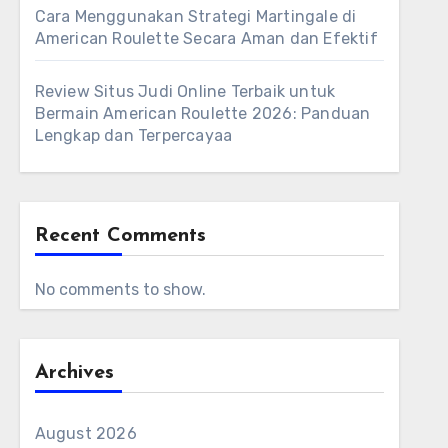
Cara Menggunakan Strategi Martingale di
American Roulette Secara Aman dan Efektif
Review Situs Judi Online Terbaik untuk
Bermain American Roulette 2026: Panduan
Lengkap dan Terpercayaa
Recent Comments
No comments to show.
Archives
August 2026