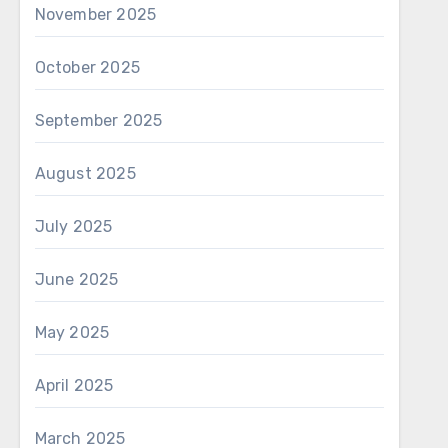
November 2025
October 2025
September 2025
August 2025
July 2025
June 2025
May 2025
April 2025
March 2025