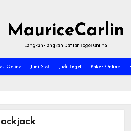
MauriceCarlin
Langkah-langkah Daftar Togel Online
ck Online
Judi Slot
Judi Togel
Poker Online
ackjack