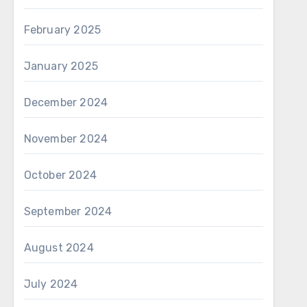
February 2025
January 2025
December 2024
November 2024
October 2024
September 2024
August 2024
July 2024