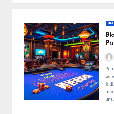
Bla
Bl
Pa
Permainan blackjack online Indonesia menawarkan
pen
judi
men
unt