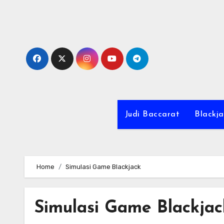
Skip
to
content
Judi Baccarat
Blackja
Home
Simulasi Game Blackjack
Simulasi Game Blackjac