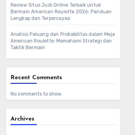
Review Situs Judi Online Terbaik untuk
Bermain American Roulette 2026: Panduan
Lengkap dan Terpercayaa
Analisis Peluang dan Probabilitas dalam Meja
American Roulette: Memahami Strategi dan
Taktik Bermain
Recent Comments
No comments to show.
Archives