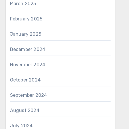
March 2025
February 2025
January 2025
December 2024
November 2024
October 2024
September 2024
August 2024
July 2024