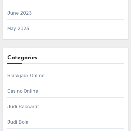
June 2023
May 2023
Categories
Blackjack Online
Casino Online
Judi Baccarat
Judi Bola