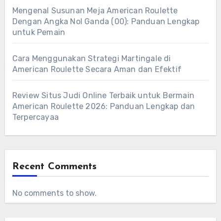
Mengenal Susunan Meja American Roulette
Dengan Angka Nol Ganda (00): Panduan Lengkap
untuk Pemain
Cara Menggunakan Strategi Martingale di
American Roulette Secara Aman dan Efektif
Review Situs Judi Online Terbaik untuk Bermain
American Roulette 2026: Panduan Lengkap dan
Terpercayaa
Recent Comments
No comments to show.