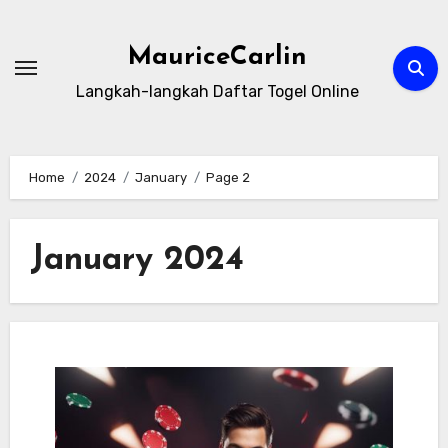
Skip
to
MauriceCarlin
content
Langkah-langkah Daftar Togel Online
Home
2024
January
Page 2
January 2024