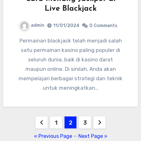
Live Blackjack
admin
11/01/2024
0
Comments
Permainan blackjack telah menjadi salah
satu permainan kasino paling populer di
seluruh dunia, baik di kasino darat
maupun online. Di sinilah, Anda akan
mempelajari berbagai strategi dan teknik
untuk meningkatkan…
Posts
1
2
3
pagination
« Previous Page
—
Next Page »