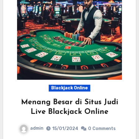
Blackjack Online
Menang Besar di Situs Judi
Live Blackjack Online
admin
15/01/2024
0
Comments