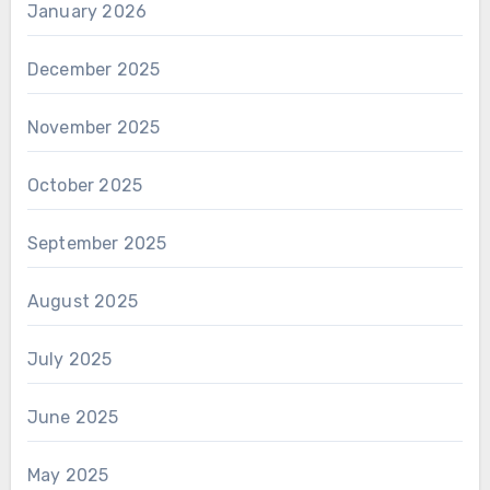
January 2026
December 2025
November 2025
October 2025
September 2025
August 2025
July 2025
June 2025
May 2025