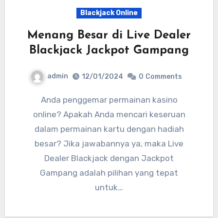
Blackjack Online
Menang Besar di Live Dealer
Blackjack Jackpot Gampang
admin
12/01/2024
0
Comments
Anda penggemar permainan kasino
online? Apakah Anda mencari keseruan
dalam permainan kartu dengan hadiah
besar? Jika jawabannya ya, maka Live
Dealer Blackjack dengan Jackpot
Gampang adalah pilihan yang tepat
untuk…