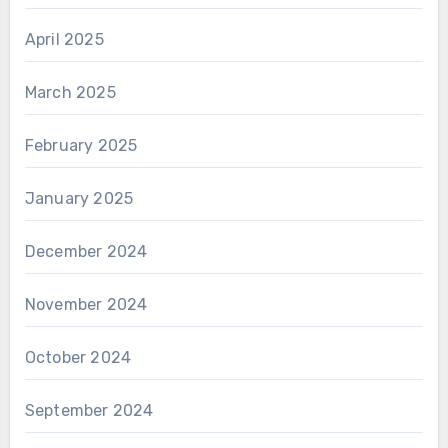
April 2025
March 2025
February 2025
January 2025
December 2024
November 2024
October 2024
September 2024