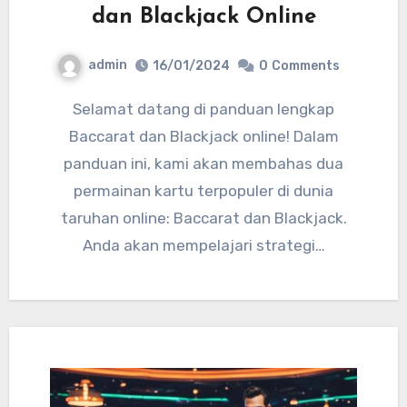
dan Blackjack Online
admin
16/01/2024
0
Comments
Selamat datang di panduan lengkap
Baccarat dan Blackjack online! Dalam
panduan ini, kami akan membahas dua
permainan kartu terpopuler di dunia
taruhan online: Baccarat dan Blackjack.
Anda akan mempelajari strategi…