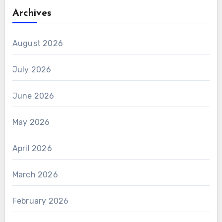
Archives
August 2026
July 2026
June 2026
May 2026
April 2026
March 2026
February 2026