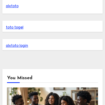
olxtoto
toto togel
olxtoto login
You Missed