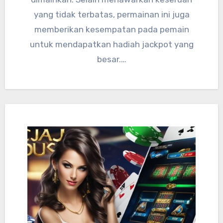
yang tidak terbatas, permainan ini juga
memberikan kesempatan pada pemain
untuk mendapatkan hadiah jackpot yang
besar.…