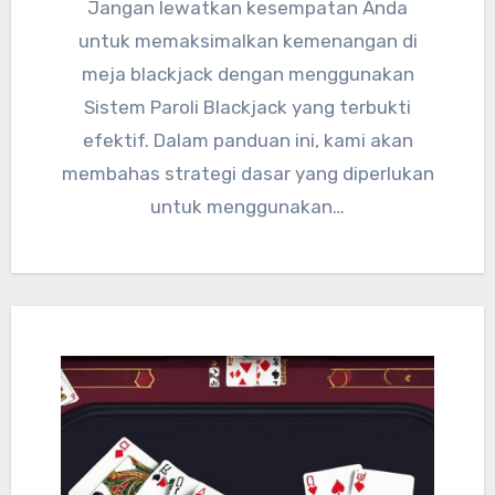
Jangan lewatkan kesempatan Anda
untuk memaksimalkan kemenangan di
meja blackjack dengan menggunakan
Sistem Paroli Blackjack yang terbukti
efektif. Dalam panduan ini, kami akan
membahas strategi dasar yang diperlukan
untuk menggunakan…