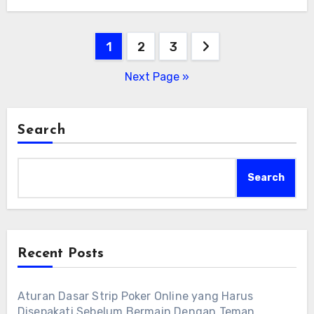
Posts
1
2
3
pagination
Next Page »
Search
Search
Recent Posts
Aturan Dasar Strip Poker Online yang Harus
Disepakati Sebelum Bermain Dengan Teman