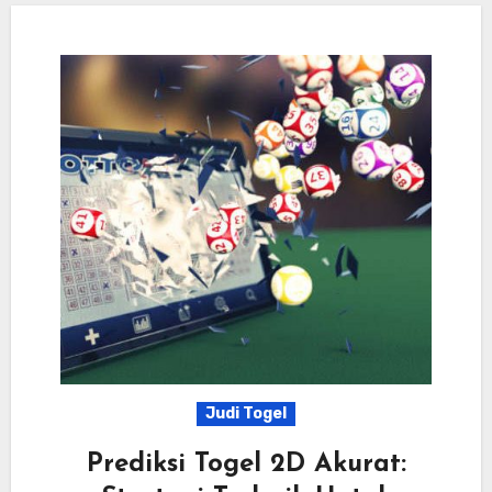
Judi Togel
Prediksi Togel 2D Akurat: