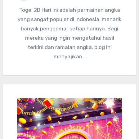
Togel 2D Hari Ini adalah permainan angka
yang sangat populer di Indonesia, menarik
banyak penggemar setiap harinya. Bagi
mereka yang ingin mengetahui hasil
terkini dan ramalan angka, blog ini
menyajikan…