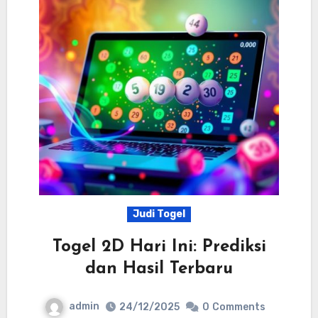
Judi Togel
Togel 2D Hari Ini: Prediksi
dan Hasil Terbaru
admin
24/12/2025
0
Comments