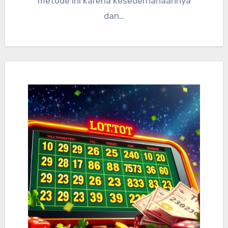
metode ini karena kesederhanaannya
dan…