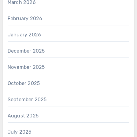
March 2026
February 2026
January 2026
December 2025
November 2025
October 2025
September 2025
August 2025
July 2025