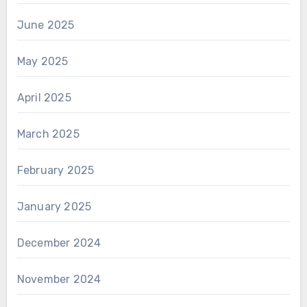
June 2025
May 2025
April 2025
March 2025
February 2025
January 2025
December 2024
November 2024