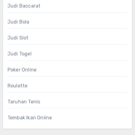
Judi Baccarat
Judi Bola
Judi Slot
Judi Togel
Poker Online
Roulette
Taruhan Tenis
Tembak Ikan Online