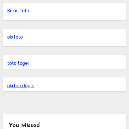
Situs Toto
olxtoto
toto togel
olxtoto login
You Missed