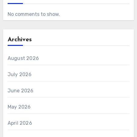
No comments to show.
Archives
August 2026
July 2026
June 2026
May 2026
April 2026