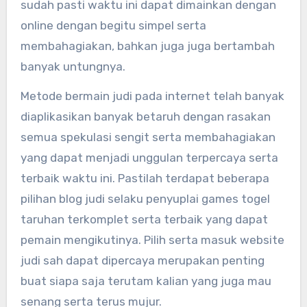
sudah pasti waktu ini dapat dimainkan dengan
online dengan begitu simpel serta
membahagiakan, bahkan juga juga bertambah
banyak untungnya.
Metode bermain judi pada internet telah banyak
diaplikasikan banyak betaruh dengan rasakan
semua spekulasi sengit serta membahagiakan
yang dapat menjadi unggulan terpercaya serta
terbaik waktu ini. Pastilah terdapat beberapa
pilihan blog judi selaku penyuplai games togel
taruhan terkomplet serta terbaik yang dapat
pemain mengikutinya. Pilih serta masuk website
judi sah dapat dipercaya merupakan penting
buat siapa saja terutam kalian yang juga mau
senang serta terus mujur.