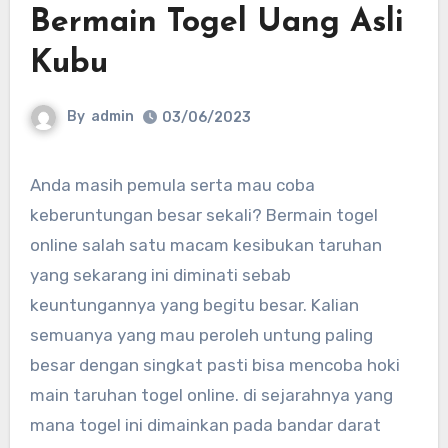
Bermain Togel Uang Asli
Kubu
By
admin
03/06/2023
Anda masih pemula serta mau coba
keberuntungan besar sekali? Bermain togel
online salah satu macam kesibukan taruhan
yang sekarang ini diminati sebab
keuntungannya yang begitu besar. Kalian
semuanya yang mau peroleh untung paling
besar dengan singkat pasti bisa mencoba hoki
main taruhan togel online. di sejarahnya yang
mana togel ini dimainkan pada bandar darat