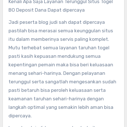
Kenali Apa Saja Layanan Terunggul Situs Togel
BO Deposit Dana Dapat dipercaya
Jadi peserta blog judi sah dapat dipercaya
pastilah bisa merasai semua keunggulan situs
itu dalam memberinya servis paling komplet.
Mutu terhebat semua layanan taruhan togel
pasti kasih kepuasan mendukung semua
kepentingan pemain maka bisa beri keluasaan
menang sehari-harinya. Dengan pelayanan
terunggul serta sangatlah mengesankan sudah
pasti betaruh bisa peroleh keluasaan serta
keamanan taruhan sehari-harinya dengan
langkah optimal yang semakin lebih aman bisa
dipercaya.