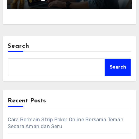
Search
Search
Recent Posts
Cara Bermain Strip Poker Online Bersama Teman
Secara Aman dan Seru