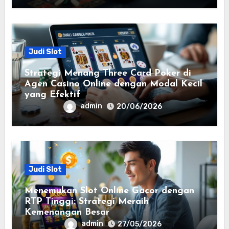
Judi Slot
Strategi Menang Three Card Poker di
Agen Casino Online dengan Modal Kecil
yang Efektif
admin
20/06/2026
Judi Slot
Menemukan Slot Online Gacor dengan
RTP Tinggi: Strategi Meraih
Kemenangan Besar
admin
27/05/2026