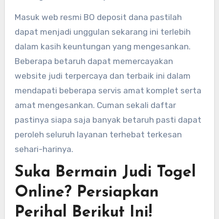
Masuk web resmi BO deposit dana pastilah
dapat menjadi unggulan sekarang ini terlebih
dalam kasih keuntungan yang mengesankan.
Beberapa betaruh dapat memercayakan
website judi terpercaya dan terbaik ini dalam
mendapati beberapa servis amat komplet serta
amat mengesankan. Cuman sekali daftar
pastinya siapa saja banyak betaruh pasti dapat
peroleh seluruh layanan terhebat terkesan
sehari-harinya.
Suka Bermain Judi Togel
Online? Persiapkan
Perihal Berikut Ini!