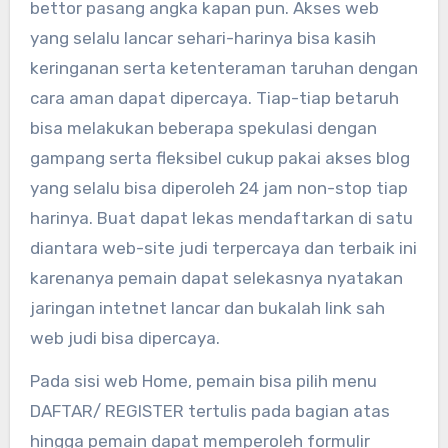
bettor pasang angka kapan pun. Akses web
yang selalu lancar sehari-harinya bisa kasih
keringanan serta ketenteraman taruhan dengan
cara aman dapat dipercaya. Tiap-tiap betaruh
bisa melakukan beberapa spekulasi dengan
gampang serta fleksibel cukup pakai akses blog
yang selalu bisa diperoleh 24 jam non-stop tiap
harinya. Buat dapat lekas mendaftarkan di satu
diantara web-site judi terpercaya dan terbaik ini
karenanya pemain dapat selekasnya nyatakan
jaringan intetnet lancar dan bukalah link sah
web judi bisa dipercaya.
Pada sisi web Home, pemain bisa pilih menu
DAFTAR/ REGISTER tertulis pada bagian atas
hingga pemain dapat memperoleh formulir