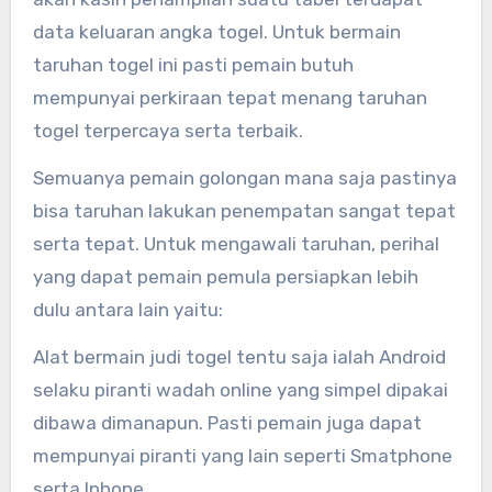
data keluaran angka togel. Untuk bermain
taruhan togel ini pasti pemain butuh
mempunyai perkiraan tepat menang taruhan
togel terpercaya serta terbaik.
Semuanya pemain golongan mana saja pastinya
bisa taruhan lakukan penempatan sangat tepat
serta tepat. Untuk mengawali taruhan, perihal
yang dapat pemain pemula persiapkan lebih
dulu antara lain yaitu:
Alat bermain judi togel tentu saja ialah Android
selaku piranti wadah online yang simpel dipakai
dibawa dimanapun. Pasti pemain juga dapat
mempunyai piranti yang lain seperti Smatphone
serta Iphone.