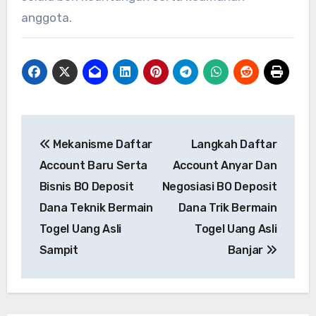
anggota.
Post
Mekanisme Daftar
Langkah Daftar
navigation
Account Baru Serta
Account Anyar Dan
Bisnis BO Deposit
Negosiasi BO Deposit
Dana Teknik Bermain
Dana Trik Bermain
Togel Uang Asli
Togel Uang Asli
Sampit
Banjar