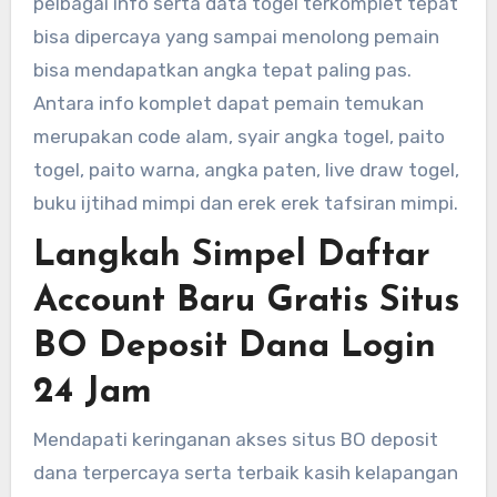
pelbagai info serta data togel terkomplet tepat
bisa dipercaya yang sampai menolong pemain
bisa mendapatkan angka tepat paling pas.
Antara info komplet dapat pemain temukan
merupakan code alam, syair angka togel, paito
togel, paito warna, angka paten, live draw togel,
buku ijtihad mimpi dan erek erek tafsiran mimpi.
Langkah Simpel Daftar
Account Baru Gratis Situs
BO Deposit Dana Login
24 Jam
Mendapati keringanan akses situs BO deposit
dana terpercaya serta terbaik kasih kelapangan