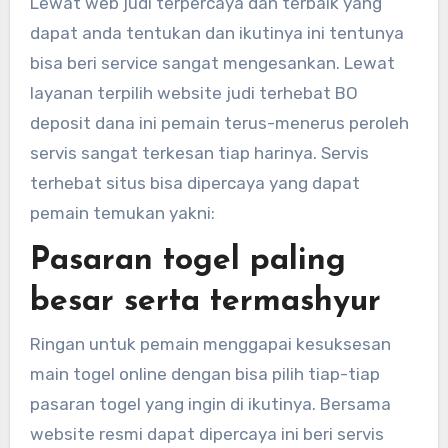
Lewat web judi terpercaya dan terbaik yang
dapat anda tentukan dan ikutinya ini tentunya
bisa beri service sangat mengesankan. Lewat
layanan terpilih website judi terhebat BO
deposit dana ini pemain terus-menerus peroleh
servis sangat terkesan tiap harinya. Servis
terhebat situs bisa dipercaya yang dapat
pemain temukan yakni:
Pasaran togel paling
besar serta termashyur
Ringan untuk pemain menggapai kesuksesan
main togel online dengan bisa pilih tiap-tiap
pasaran togel yang ingin di ikutinya. Bersama
website resmi dapat dipercaya ini beri servis