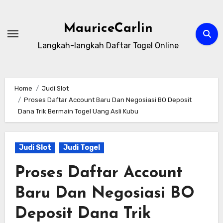
Skip
to
MauriceCarlin
content
Langkah-langkah Daftar Togel Online
Home
Judi Slot
Proses Daftar Account Baru Dan Negosiasi BO Deposit
Dana Trik Bermain Togel Uang Asli Kubu
Judi Slot
Judi Togel
Proses Daftar Account
Baru Dan Negosiasi BO
Deposit Dana Trik