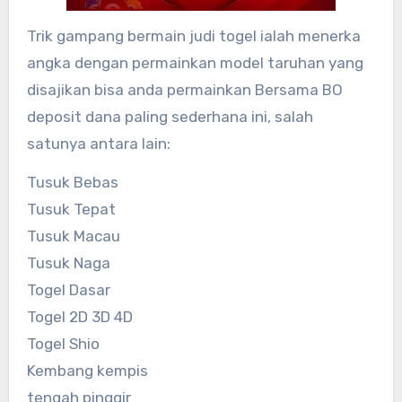
Trik gampang bermain judi togel ialah menerka
angka dengan permainkan model taruhan yang
disajikan bisa anda permainkan Bersama BO
deposit dana paling sederhana ini, salah
satunya antara lain:
Tusuk Bebas
Tusuk Tepat
Tusuk Macau
Tusuk Naga
Togel Dasar
Togel 2D 3D 4D
Togel Shio
Kembang kempis
tengah pinggir