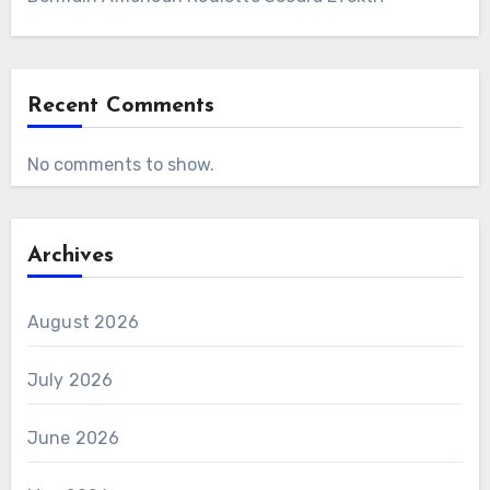
Recent Comments
No comments to show.
Archives
August 2026
July 2026
June 2026