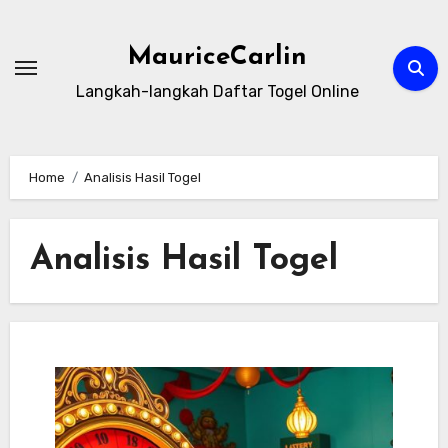
Skip
to
MauriceCarlin
content
Langkah-langkah Daftar Togel Online
Home
Analisis Hasil Togel
Analisis Hasil Togel