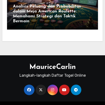
Analisis Peluang dan Probabilitas
dalam Meja American Roulette:
Memahami Strategi dan Taktik
Bermain
MauriceCarlin
Langkah-langkah Daftar Togel Online