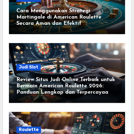
Cara Menggunakan Strategi
Martingale di American Roulette
Secara Aman dan Efektif
Judi Slot
Review Situs Judi Online Terbaik untuk
Bermain American Roulette 2026:
Panduan Lengkap dan Terpercayaa
Roulette