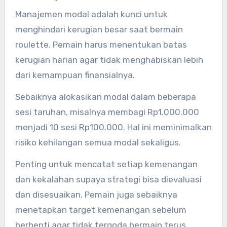
Manajemen modal adalah kunci untuk
menghindari kerugian besar saat bermain
roulette. Pemain harus menentukan batas
kerugian harian agar tidak menghabiskan lebih
dari kemampuan finansialnya.
Sebaiknya alokasikan modal dalam beberapa
sesi taruhan, misalnya membagi Rp1.000.000
menjadi 10 sesi Rp100.000. Hal ini meminimalkan
risiko kehilangan semua modal sekaligus.
Penting untuk mencatat setiap kemenangan
dan kekalahan supaya strategi bisa dievaluasi
dan disesuaikan. Pemain juga sebaiknya
menetapkan target kemenangan sebelum
berhenti agar tidak tergoda bermain terus