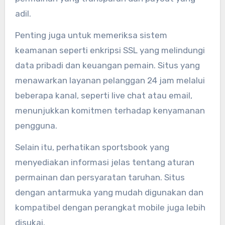
adil.
Penting juga untuk memeriksa sistem
keamanan seperti enkripsi SSL yang melindungi
data pribadi dan keuangan pemain. Situs yang
menawarkan layanan pelanggan 24 jam melalui
beberapa kanal, seperti live chat atau email,
menunjukkan komitmen terhadap kenyamanan
pengguna.
Selain itu, perhatikan sportsbook yang
menyediakan informasi jelas tentang aturan
permainan dan persyaratan taruhan. Situs
dengan antarmuka yang mudah digunakan dan
kompatibel dengan perangkat mobile juga lebih
disukai.