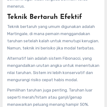
menerus.
Teknik Bertaruh Efektif
Teknik bertaruh yang umum digunakan adalah
Martingale, di mana pemain menggandakan
taruhan setelah kalah untuk menutupi kerugian.
Namun, teknik ini berisiko jika modal terbatas.
Alternatif lain adalah sistem Fibonacci, yang
mengandalkan urutan angka untuk menentukan
nilai taruhan. Sistem ini lebih konservatif dan
mengurangi risiko cepat habis modal.
Pemilihan taruhan juga penting. Taruhan luar
seperti merah/hitam atau ganjil/genap
menawarkan peluang menang hampir 50%.