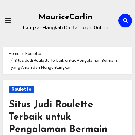
Skip
to
MauriceCarlin
content
Langkah-langkah Daftar Togel Online
Home
Roulette
Situs Judi Roulette Terbaik untuk Pengalaman Bermain
yang Aman dan Menguntungkan
Roulette
Situs Judi Roulette
Terbaik untuk
Pengalaman Bermain