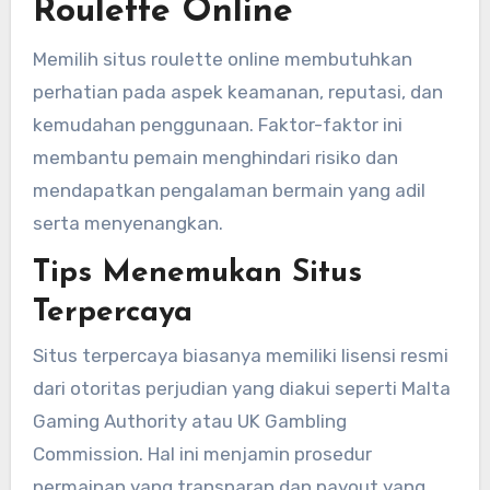
Roulette Online
Memilih situs roulette online membutuhkan
perhatian pada aspek keamanan, reputasi, dan
kemudahan penggunaan. Faktor-faktor ini
membantu pemain menghindari risiko dan
mendapatkan pengalaman bermain yang adil
serta menyenangkan.
Tips Menemukan Situs
Terpercaya
Situs terpercaya biasanya memiliki lisensi resmi
dari otoritas perjudian yang diakui seperti Malta
Gaming Authority atau UK Gambling
Commission. Hal ini menjamin prosedur
permainan yang transparan dan payout yang