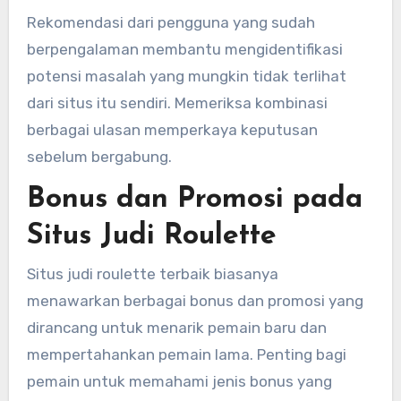
Rekomendasi dari pengguna yang sudah
berpengalaman membantu mengidentifikasi
potensi masalah yang mungkin tidak terlihat
dari situs itu sendiri. Memeriksa kombinasi
berbagai ulasan memperkaya keputusan
sebelum bergabung.
Bonus dan Promosi pada
Situs Judi Roulette
Situs judi roulette terbaik biasanya
menawarkan berbagai bonus dan promosi yang
dirancang untuk menarik pemain baru dan
mempertahankan pemain lama. Penting bagi
pemain untuk memahami jenis bonus yang