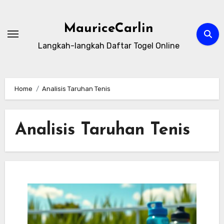
Skip
to
MauriceCarlin
content
Langkah-langkah Daftar Togel Online
Home
Analisis Taruhan Tenis
Analisis Taruhan Tenis