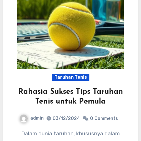
Taruhan Tenis
Rahasia Sukses Tips Taruhan
Tenis untuk Pemula
admin
03/12/2024
0
Comments
Dalam dunia taruhan, khususnya dalam