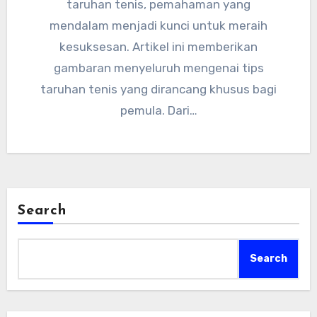
taruhan tenis, pemahaman yang
mendalam menjadi kunci untuk meraih
kesuksesan. Artikel ini memberikan
gambaran menyeluruh mengenai tips
taruhan tenis yang dirancang khusus bagi
pemula. Dari…
Search
Search