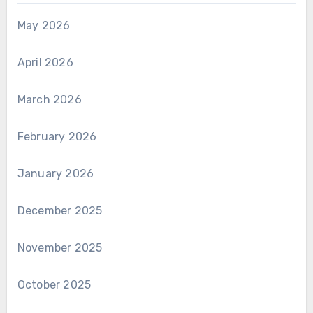
May 2026
April 2026
March 2026
February 2026
January 2026
December 2025
November 2025
October 2025