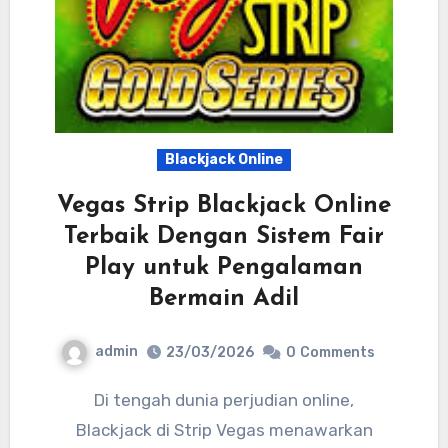
Blackjack Online
Vegas Strip Blackjack Online
Terbaik Dengan Sistem Fair
Play untuk Pengalaman
Bermain Adil
admin
23/03/2026
0
Comments
Di tengah dunia perjudian online,
Blackjack di Strip Vegas menawarkan