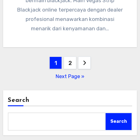
bermain blackjack. Main Vegas Strip
Blackjack online terpercaya dengan dealer
profesional menawarkan kombinasi
menarik dari kenyamanan dan…
Posts
1
2
pagination
Next Page »
Search
Search