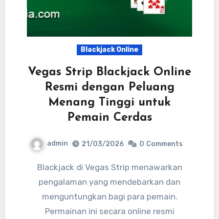
Blackjack Online
Vegas Strip Blackjack Online
Resmi dengan Peluang
Menang Tinggi untuk
Pemain Cerdas
admin
21/03/2026
0
Comments
Blackjack di Vegas Strip menawarkan
pengalaman yang mendebarkan dan
menguntungkan bagi para pemain.
Permainan ini secara online resmi