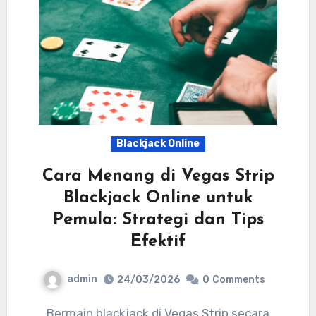
Blackjack Online
Cara Menang di Vegas Strip
Blackjack Online untuk
Pemula: Strategi dan Tips
Efektif
admin
24/03/2026
0
Comments
Bermain blackjack di Vegas Strip secara