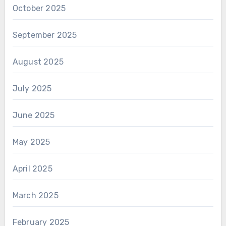
October 2025
September 2025
August 2025
July 2025
June 2025
May 2025
April 2025
March 2025
February 2025