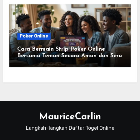
Poker Online
Cara Bermain Strip Poker Online
Bersama Teman Secara Aman dan Seru
MauriceCarlin
Langkah-langkah Daftar Togel Online