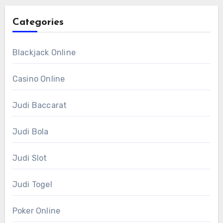
Categories
Blackjack Online
Casino Online
Judi Baccarat
Judi Bola
Judi Slot
Judi Togel
Poker Online