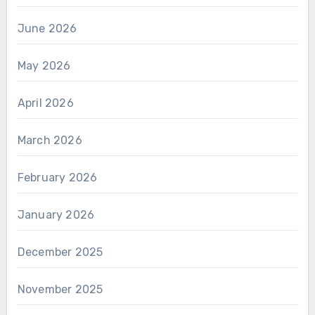
June 2026
May 2026
April 2026
March 2026
February 2026
January 2026
December 2025
November 2025