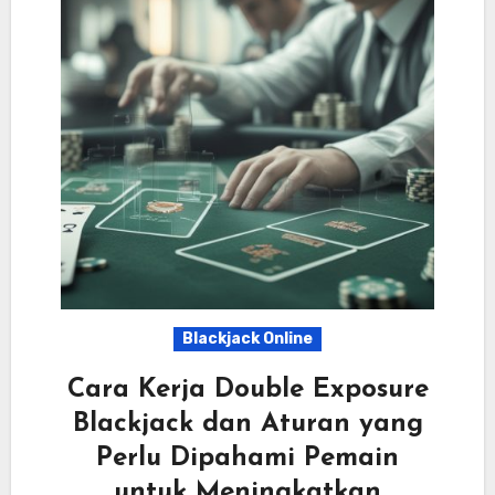
Blackjack Online
Cara Kerja Double Exposure
Blackjack dan Aturan yang
Perlu Dipahami Pemain
untuk Meningkatkan