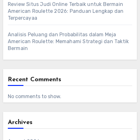
Review Situs Judi Online Terbaik untuk Bermain
American Roulette 2026: Panduan Lengkap dan
Terpercayaa
Analisis Peluang dan Probabilitas dalam Meja
American Roulette: Memahami Strategi dan Taktik
Bermain
Recent Comments
No comments to show.
Archives