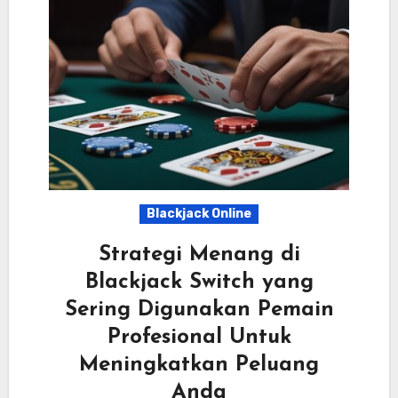
Blackjack Online
Strategi Menang di
Blackjack Switch yang
Sering Digunakan Pemain
Profesional Untuk
Meningkatkan Peluang
Anda