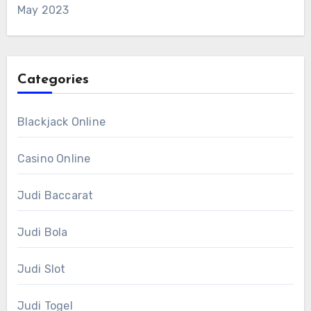
May 2023
Categories
Blackjack Online
Casino Online
Judi Baccarat
Judi Bola
Judi Slot
Judi Togel