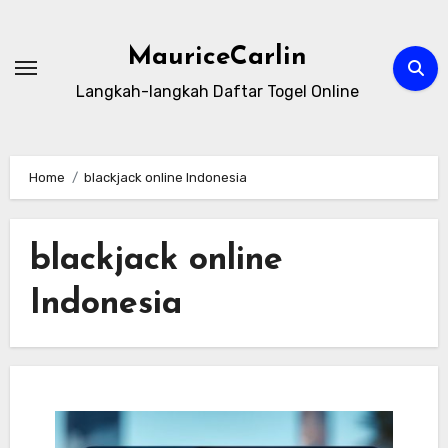
Skip
to
MauriceCarlin
content
Langkah-langkah Daftar Togel Online
Home
blackjack online Indonesia
blackjack online
Indonesia