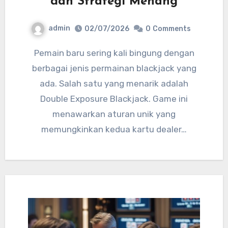
dan Strategi Menang
admin
02/07/2026
0
Comments
Pemain baru sering kali bingung dengan
berbagai jenis permainan blackjack yang
ada. Salah satu yang menarik adalah
Double Exposure Blackjack. Game ini
menawarkan aturan unik yang
memungkinkan kedua kartu dealer…