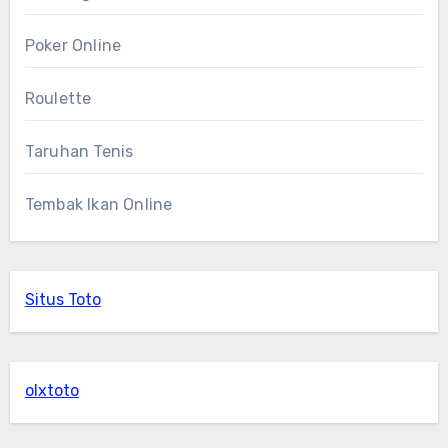
Poker Online
Roulette
Taruhan Tenis
Tembak Ikan Online
Situs Toto
olxtoto