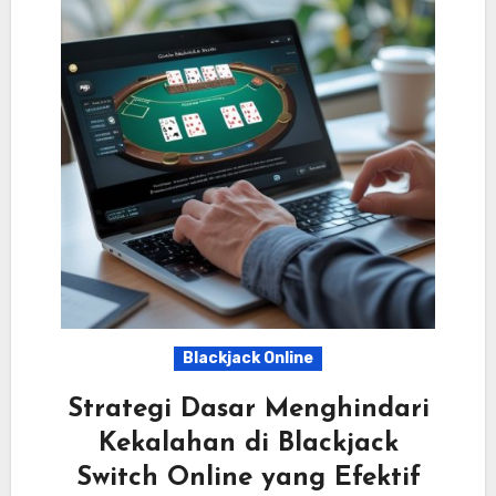
Blackjack Online
Strategi Dasar Menghindari
Kekalahan di Blackjack
Switch Online yang Efektif