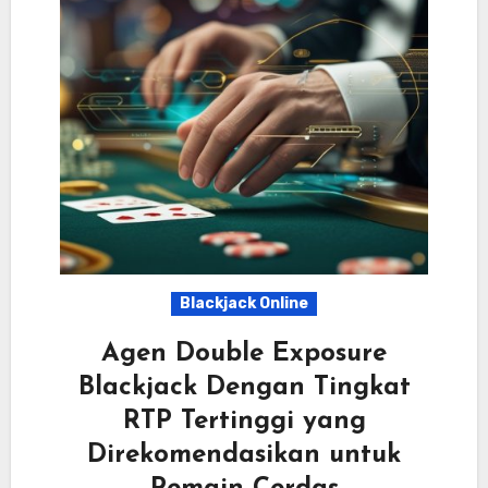
Blackjack Online
Agen Double Exposure
Blackjack Dengan Tingkat
RTP Tertinggi yang
Direkomendasikan untuk