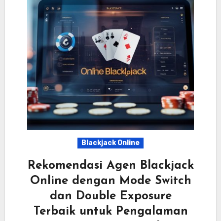
Blackjack Online
Rekomendasi Agen Blackjack
Online dengan Mode Switch
dan Double Exposure
Terbaik untuk Pengalaman