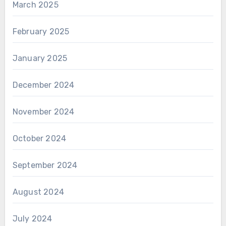
March 2025
February 2025
January 2025
December 2024
November 2024
October 2024
September 2024
August 2024
July 2024