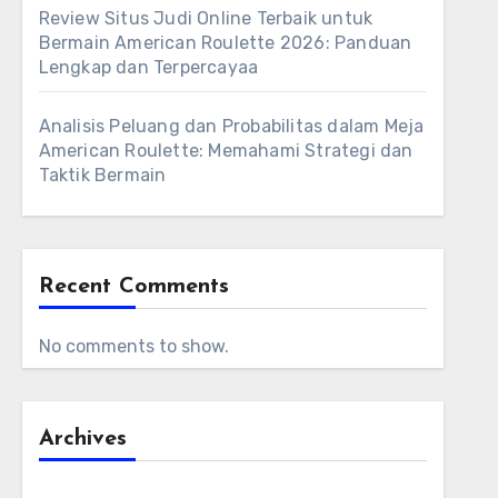
Review Situs Judi Online Terbaik untuk
Bermain American Roulette 2026: Panduan
Lengkap dan Terpercayaa
Analisis Peluang dan Probabilitas dalam Meja
American Roulette: Memahami Strategi dan
Taktik Bermain
Recent Comments
No comments to show.
Archives