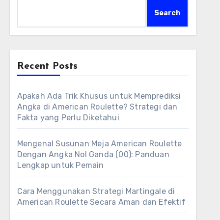
Search
Recent Posts
Apakah Ada Trik Khusus untuk Memprediksi
Angka di American Roulette? Strategi dan
Fakta yang Perlu Diketahui
Mengenal Susunan Meja American Roulette
Dengan Angka Nol Ganda (00): Panduan
Lengkap untuk Pemain
Cara Menggunakan Strategi Martingale di
American Roulette Secara Aman dan Efektif