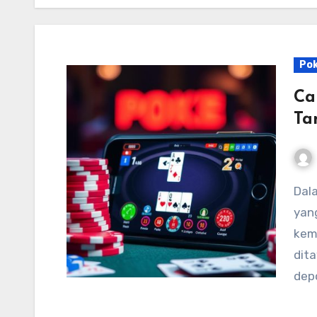
Pok
Ca
Ta
Dalam era digital saat ini, banyak pemain poker
yang
kem
dita
depo