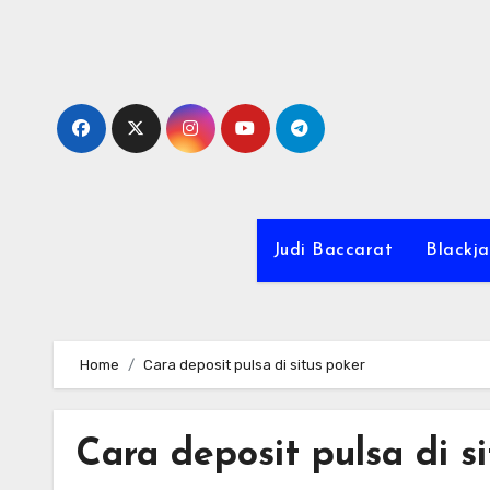
Skip
to
content
Judi Baccarat
Blackja
Home
Cara deposit pulsa di situs poker
Cara deposit pulsa di s