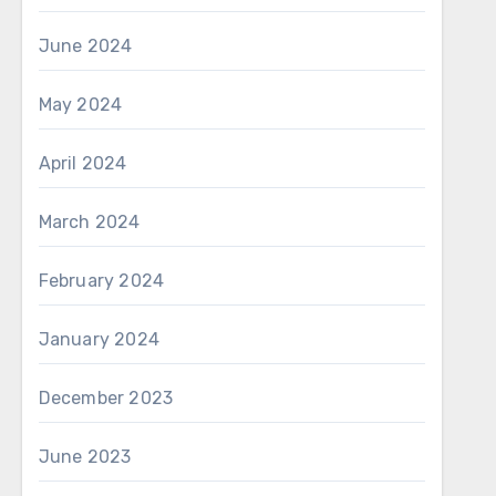
June 2024
May 2024
April 2024
March 2024
February 2024
January 2024
December 2023
June 2023