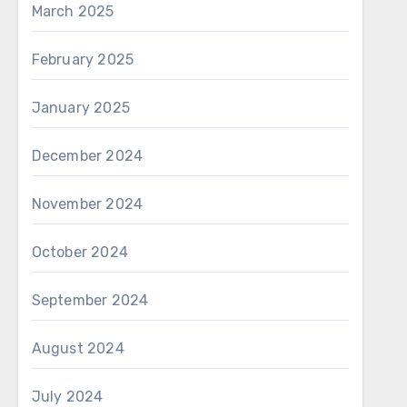
March 2025
February 2025
January 2025
December 2024
November 2024
October 2024
September 2024
August 2024
July 2024