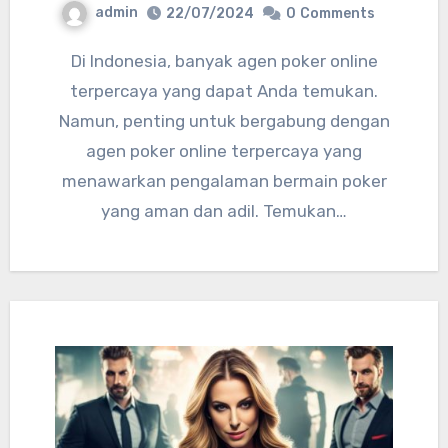
admin
22/07/2024
0
Comments
Di Indonesia, banyak agen poker online
terpercaya yang dapat Anda temukan.
Namun, penting untuk bergabung dengan
agen poker online terpercaya yang
menawarkan pengalaman bermain poker
yang aman dan adil. Temukan…