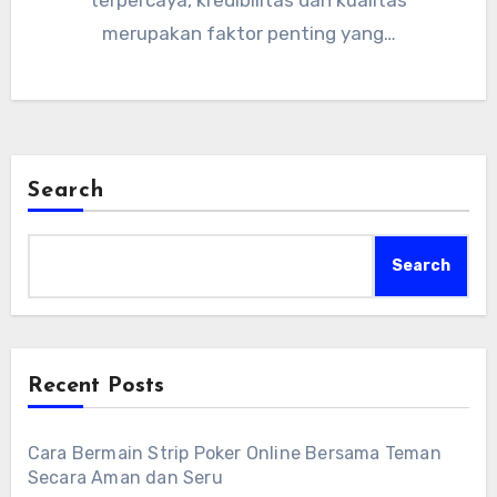
terpercaya, kredibilitas dan kualitas
merupakan faktor penting yang…
Search
Search
Recent Posts
Cara Bermain Strip Poker Online Bersama Teman
Secara Aman dan Seru