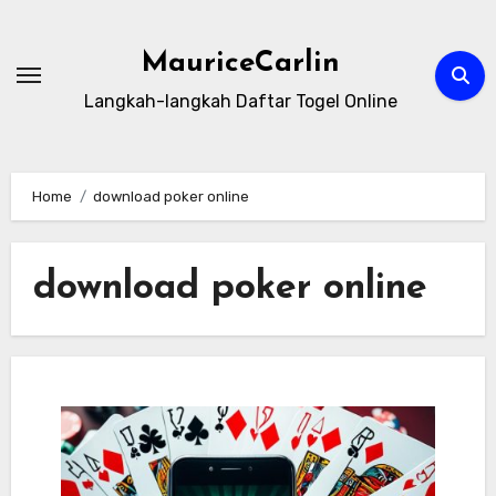
Skip
to
MauriceCarlin
content
Langkah-langkah Daftar Togel Online
Home
download poker online
download poker online