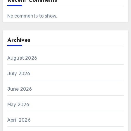
Recent Comments
No comments to show.
Archives
August 2026
July 2026
June 2026
May 2026
April 2026