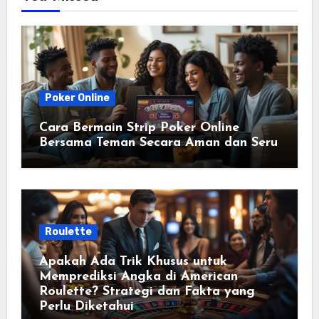
Poker Online
Cara Bermain Strip Poker Online
Bersama Teman Secara Aman dan Seru
Roulette
Apakah Ada Trik Khusus untuk
Memprediksi Angka di American
Roulette? Strategi dan Fakta yang
Perlu Diketahui