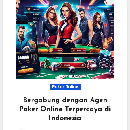
Poker Online
Bergabung dengan Agen
Poker Online Terpercaya di
Indonesia