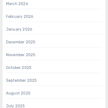
March 2026
February 2026
January 2026
December 2025
November 2025
October 2025
September 2025
August 2025
July 2025