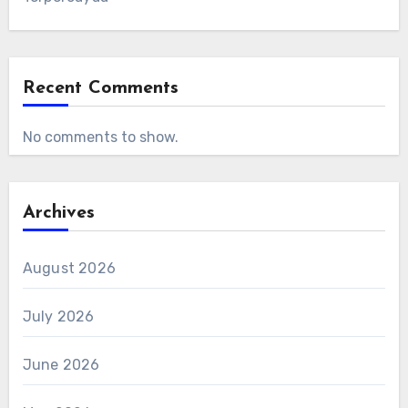
Recent Comments
No comments to show.
Archives
August 2026
July 2026
June 2026