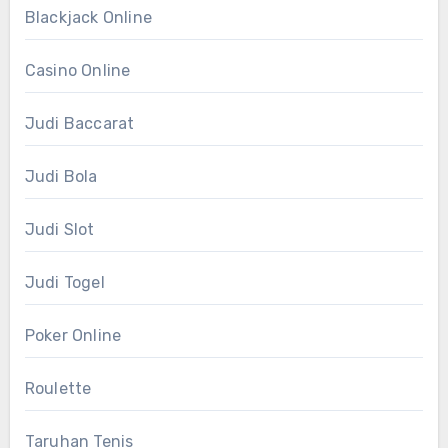
Blackjack Online
Casino Online
Judi Baccarat
Judi Bola
Judi Slot
Judi Togel
Poker Online
Roulette
Taruhan Tenis