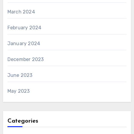
March 2024
February 2024
January 2024
December 2023
June 2023
May 2023
Categories