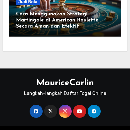
Judi Bola
Cara Menggunakan Strategi
Martingale di American Roulette
Secara Aman dan Efektif
MauriceCarlin
Langkah-langkah Daftar Togel Online