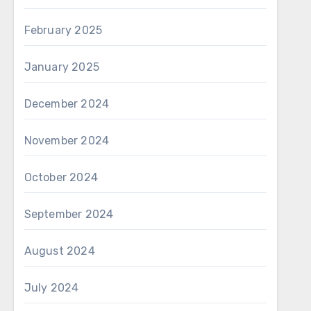
February 2025
January 2025
December 2024
November 2024
October 2024
September 2024
August 2024
July 2024