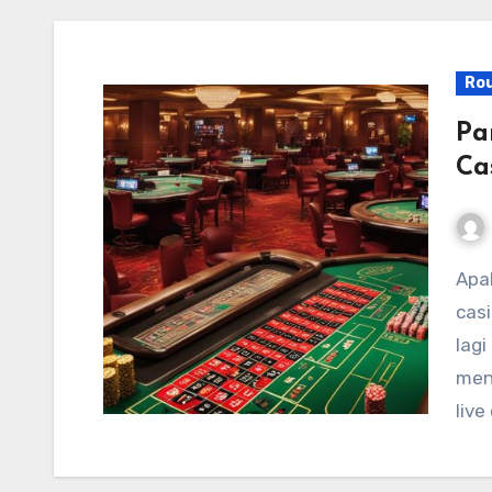
Rou
Pa
Ca
Apakah Anda mencari pengalaman bermain judi live
cas
lagi
men
live