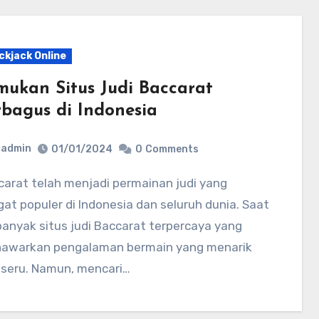
ckjack Online
mukan Situs Judi Baccarat
rbagus di Indonesia
admin
01/01/2024
0
Comments
at populer di Indonesia dan seluruh dunia. Saat
 banyak situs judi Baccarat terpercaya yang
awarkan pengalaman bermain yang menarik
 seru. Namun, mencari…