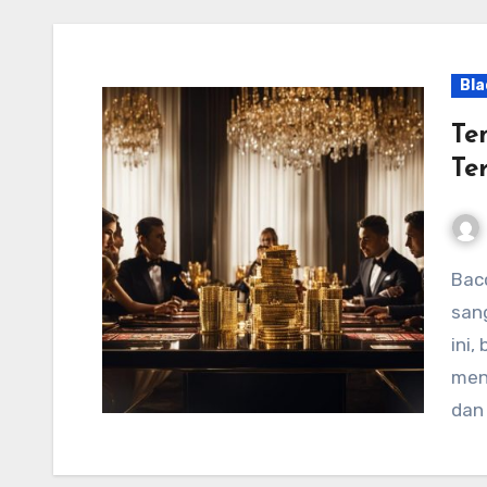
Bla
Te
Te
Baccarat telah menjadi permainan judi yang
sang
ini,
men
dan