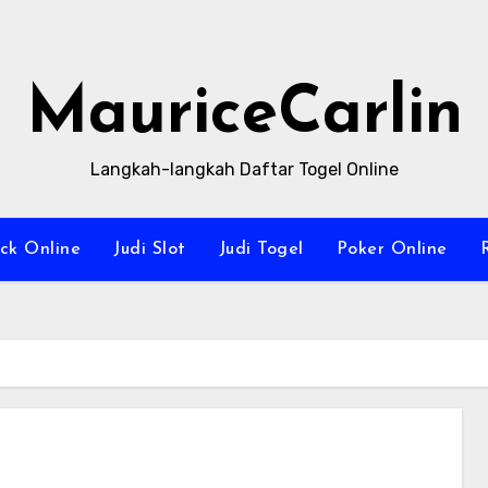
MauriceCarlin
Langkah-langkah Daftar Togel Online
ck Online
Judi Slot
Judi Togel
Poker Online