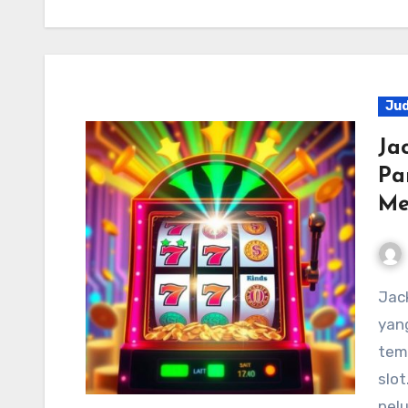
Jud
Ja
Pa
Me
Jackpot Wolf Gold terbaru adalah permainan slot
yan
tema
slot
pel