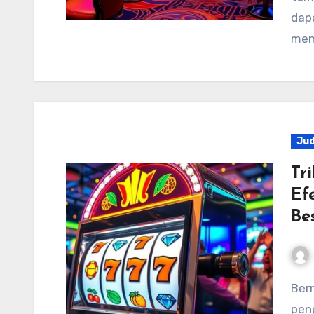
dap
men
Jud
Tr
Ef
Be
Bermain di mesin slot Wolf Gold bisa menjadi
pen