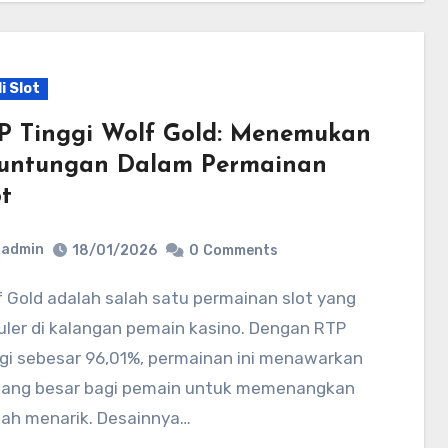
i Slot
P Tinggi Wolf Gold: Menemukan
untungan Dalam Permainan
ot
admin
18/01/2026
0
Comments
uler di kalangan pemain kasino. Dengan RTP
ggi sebesar 96,01%, permainan ini menawarkan
uang besar bagi pemain untuk memenangkan
iah menarik. Desainnya…