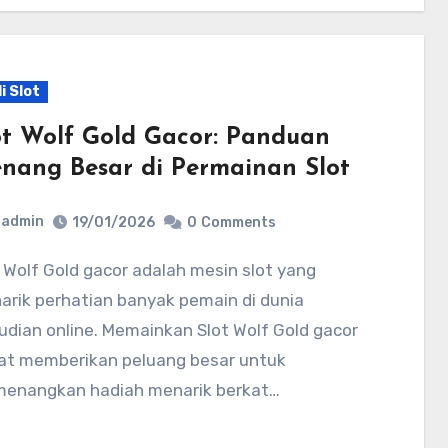
i Slot
ot Wolf Gold Gacor: Panduan
nang Besar di Permainan Slot
admin
19/01/2026
0
Comments
arik perhatian banyak pemain di dunia
udian online. Memainkan Slot Wolf Gold gacor
at memberikan peluang besar untuk
enangkan hadiah menarik berkat…