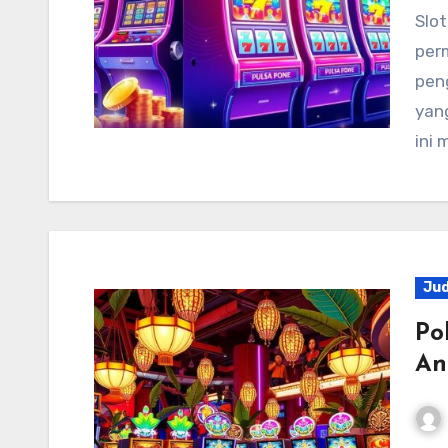
Slot Pragmatic Wolf Gold adalah salah satu
perm
peng
yang
ini
Jud
Po
An