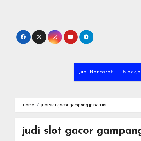
Skip
to
content
Judi Baccarat
Blackja
Home
judi slot gacor gampang jp hari ini
judi slot gacor gampang 