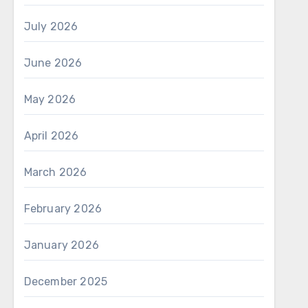
July 2026
June 2026
May 2026
April 2026
March 2026
February 2026
January 2026
December 2025