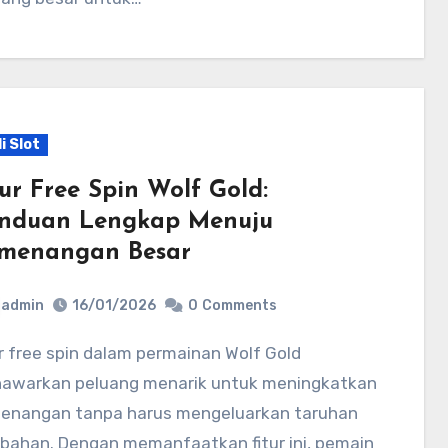
i Slot
tur Free Spin Wolf Gold:
nduan Lengkap Menuju
menangan Besar
admin
16/01/2026
0
Comments
awarkan peluang menarik untuk meningkatkan
enangan tanpa harus mengeluarkan taruhan
bahan. Dengan memanfaatkan fitur ini, pemain