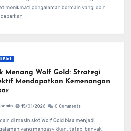
at menikmati pengalaman bermain yang lebih
debarkan…
i Slot
ik Menang Wolf Gold: Strategi
ektif Mendapatkan Kemenangan
sar
admin
15/01/2026
0
Comments
galaman yang mengasyikkan, tetapi banyak