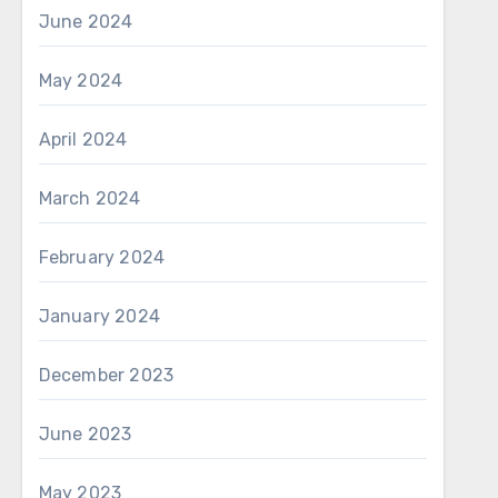
June 2024
May 2024
April 2024
March 2024
February 2024
January 2024
December 2023
June 2023
May 2023