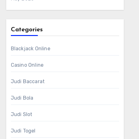
Categories
Blackjack Online
Casino Online
Judi Baccarat
Judi Bola
Judi Slot
Judi Togel