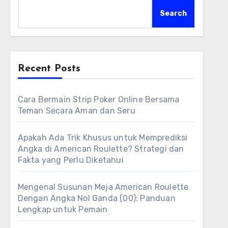
Search
Recent Posts
Cara Bermain Strip Poker Online Bersama
Teman Secara Aman dan Seru
Apakah Ada Trik Khusus untuk Memprediksi
Angka di American Roulette? Strategi dan
Fakta yang Perlu Diketahui
Mengenal Susunan Meja American Roulette
Dengan Angka Nol Ganda (00): Panduan
Lengkap untuk Pemain