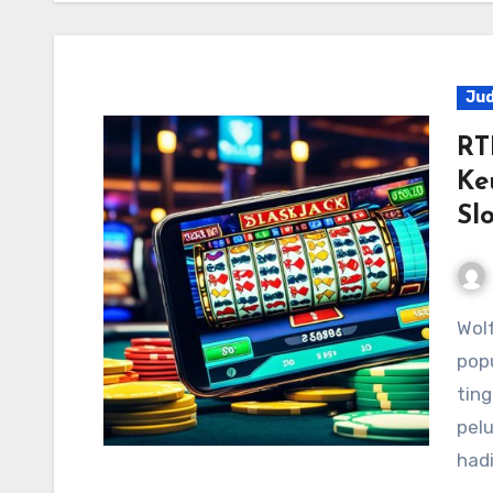
Jud
RT
Ke
Sl
Wolf Gold adalah salah satu permainan slot yang
pop
tin
pel
had