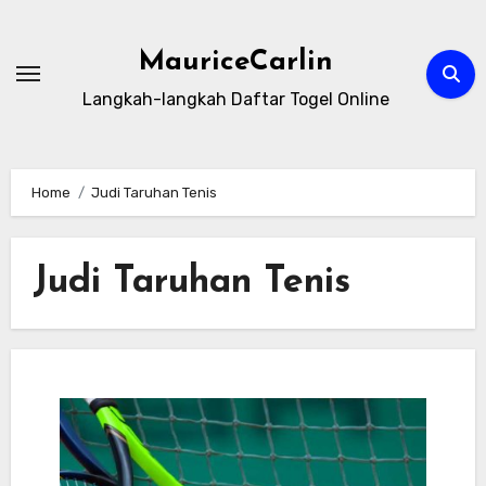
Skip
to
MauriceCarlin
content
Langkah-langkah Daftar Togel Online
Home
Judi Taruhan Tenis
Judi Taruhan Tenis