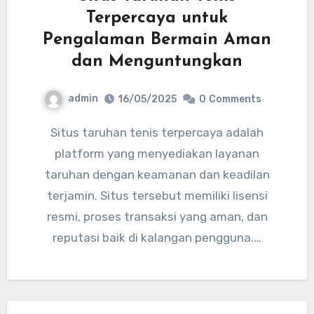
Terpercaya untuk
Pengalaman Bermain Aman
dan Menguntungkan
admin
16/05/2025
0
Comments
Situs taruhan tenis terpercaya adalah
platform yang menyediakan layanan
taruhan dengan keamanan dan keadilan
terjamin. Situs tersebut memiliki lisensi
resmi, proses transaksi yang aman, dan
reputasi baik di kalangan pengguna.…