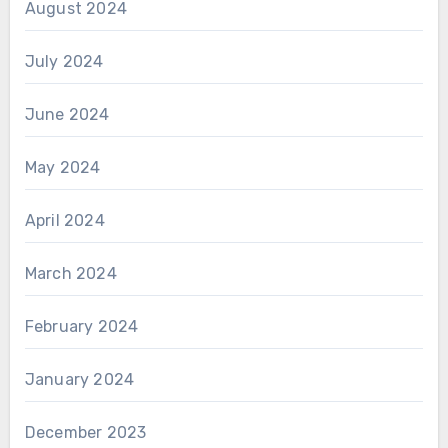
August 2024
July 2024
June 2024
May 2024
April 2024
March 2024
February 2024
January 2024
December 2023