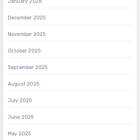
January 2026
December 2025
November 2025
October 2025
September 2025
August 2025
July 2025
June 2025
May 2025