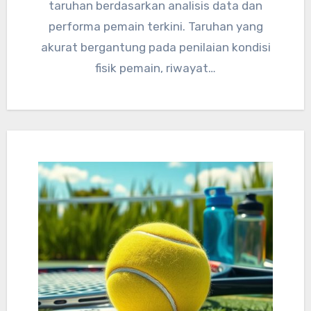
taruhan berdasarkan analisis data dan
performa pemain terkini. Taruhan yang
akurat bergantung pada penilaian kondisi
fisik pemain, riwayat…