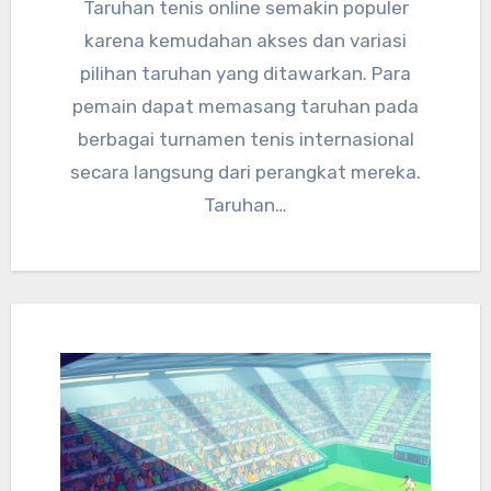
Taruhan tenis online semakin populer
karena kemudahan akses dan variasi
pilihan taruhan yang ditawarkan. Para
pemain dapat memasang taruhan pada
berbagai turnamen tenis internasional
secara langsung dari perangkat mereka.
Taruhan…