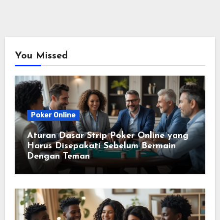
You Missed
Poker Online
Aturan Dasar Strip Poker Online yang
Harus Disepakati Sebelum Bermain
Dengan Teman