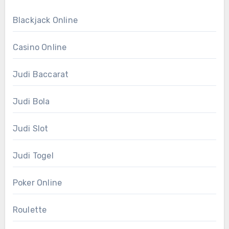
Blackjack Online
Casino Online
Judi Baccarat
Judi Bola
Judi Slot
Judi Togel
Poker Online
Roulette