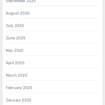
September 2025
August 2025
July 2025
June 2025
May 2025
April 2025
March 2025
February 2025
January 2025