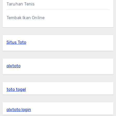
Taruhan Tenis
Tembak Ikan Online
Situs Toto
olxtoto
toto togel
olxtoto login