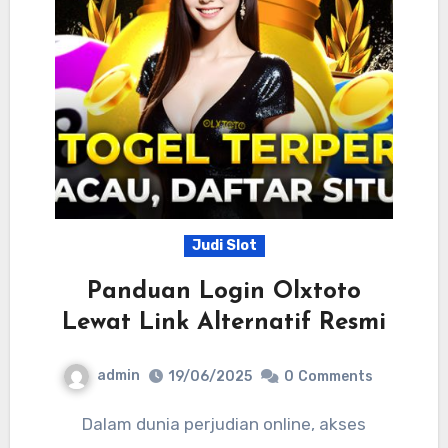
Judi Slot
Panduan Login Olxtoto
Lewat Link Alternatif Resmi
admin
19/06/2025
0
Comments
Dalam dunia perjudian online, akses