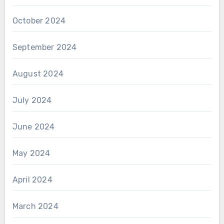
October 2024
September 2024
August 2024
July 2024
June 2024
May 2024
April 2024
March 2024