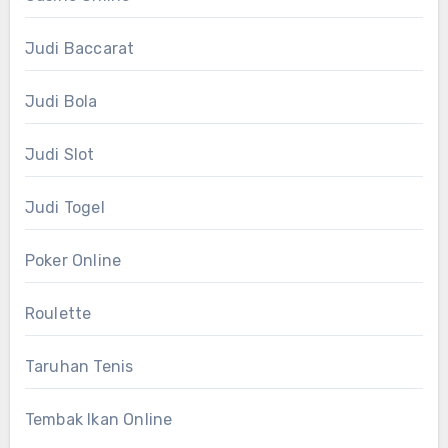
Judi Baccarat
Judi Bola
Judi Slot
Judi Togel
Poker Online
Roulette
Taruhan Tenis
Tembak Ikan Online