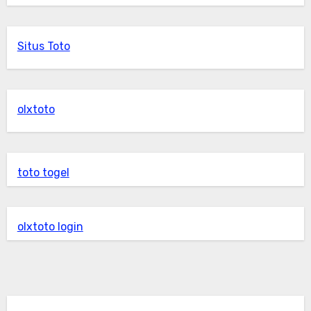
Situs Toto
olxtoto
toto togel
olxtoto login