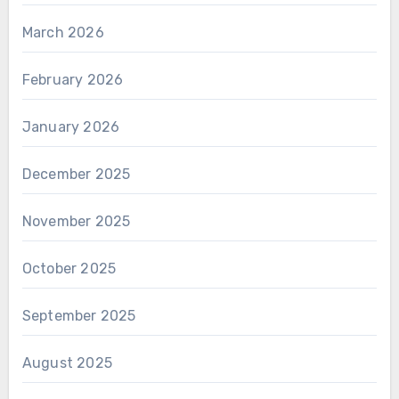
March 2026
February 2026
January 2026
December 2025
November 2025
October 2025
September 2025
August 2025