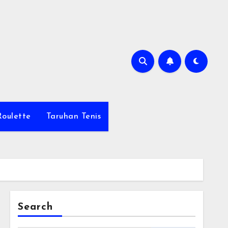
Roulette
Taruhan Tenis
Search