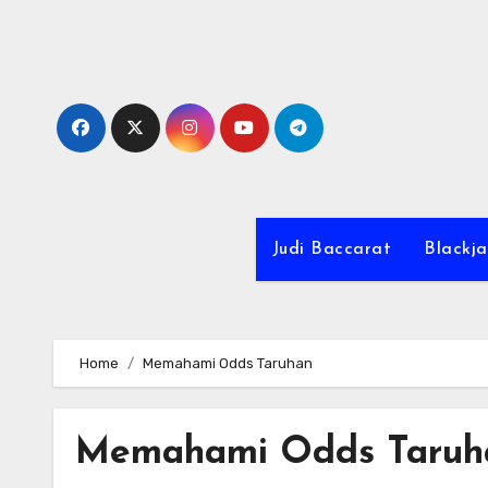
Skip
to
content
Judi Baccarat
Blackja
Home
Memahami Odds Taruhan
Memahami Odds Taruh