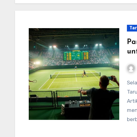
Tar
Pa
un
Selamat datang di panduan lengkap tentang Odds
Tar
Art
mend
berb