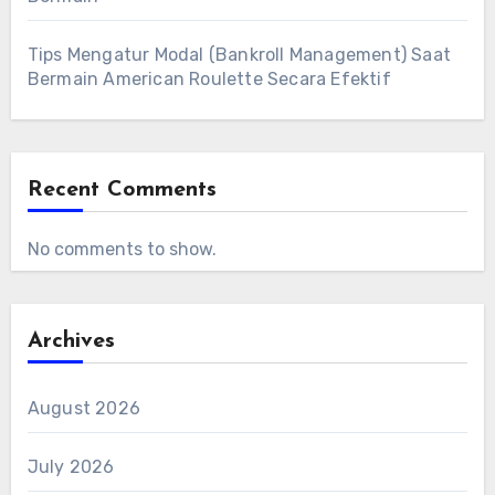
Tips Mengatur Modal (Bankroll Management) Saat
Bermain American Roulette Secara Efektif
Recent Comments
No comments to show.
Archives
August 2026
July 2026