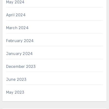
May 2024
April 2024
March 2024
February 2024
January 2024
December 2023
June 2023
May 2023