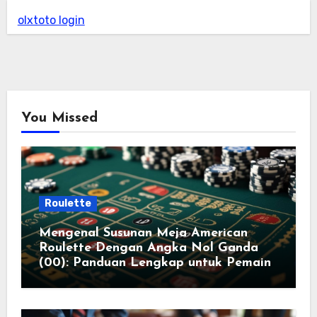
olxtoto login
You Missed
Roulette
Mengenal Susunan Meja American
Roulette Dengan Angka Nol Ganda
(00): Panduan Lengkap untuk Pemain