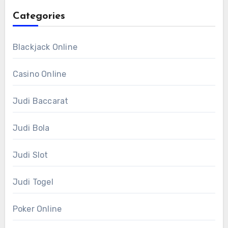
Categories
Blackjack Online
Casino Online
Judi Baccarat
Judi Bola
Judi Slot
Judi Togel
Poker Online