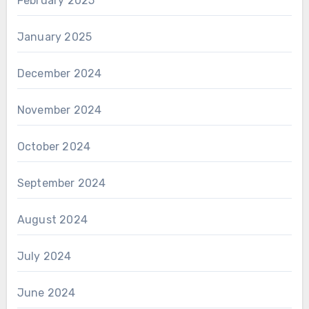
February 2025
January 2025
December 2024
November 2024
October 2024
September 2024
August 2024
July 2024
June 2024