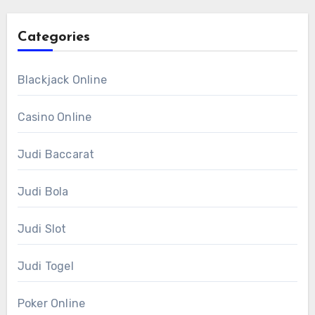
Categories
Blackjack Online
Casino Online
Judi Baccarat
Judi Bola
Judi Slot
Judi Togel
Poker Online