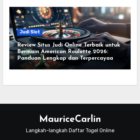
Judi Slot
Review Situs Judi Online Terbaik untuk
Bermain American Roulette 2026:
Panduan Lengkap dan Terpercayaa
MauriceCarlin
Langkah-langkah Daftar Togel Online