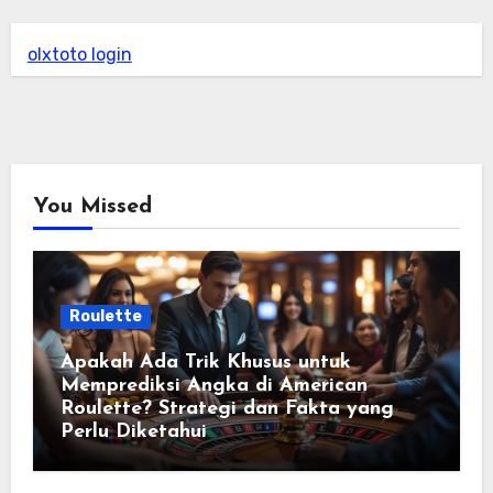
olxtoto login
You Missed
Roulette
Apakah Ada Trik Khusus untuk
Memprediksi Angka di American
Roulette? Strategi dan Fakta yang
Perlu Diketahui