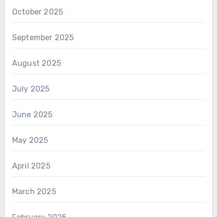
October 2025
September 2025
August 2025
July 2025
June 2025
May 2025
April 2025
March 2025