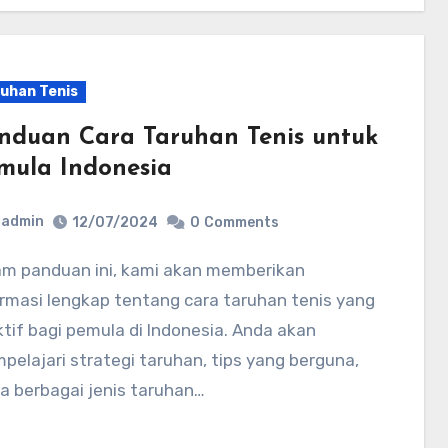
uhan Tenis
nduan Cara Taruhan Tenis untuk
mula Indonesia
admin
12/07/2024
0
Comments
rmasi lengkap tentang cara taruhan tenis yang
tif bagi pemula di Indonesia. Anda akan
elajari strategi taruhan, tips yang berguna,
a berbagai jenis taruhan…