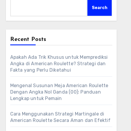
Search
Recent Posts
Apakah Ada Trik Khusus untuk Memprediksi
Angka di American Roulette? Strategi dan
Fakta yang Perlu Diketahui
Mengenal Susunan Meja American Roulette
Dengan Angka Nol Ganda (00): Panduan
Lengkap untuk Pemain
Cara Menggunakan Strategi Martingale di
American Roulette Secara Aman dan Efektif