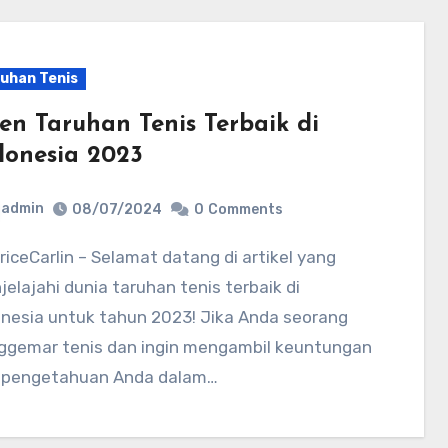
uhan Tenis
en Taruhan Tenis Terbaik di
donesia 2023
admin
08/07/2024
0
Comments
elajahi dunia taruhan tenis terbaik di
onesia untuk tahun 2023! Jika Anda seorang
ggemar tenis dan ingin mengambil keuntungan
i pengetahuan Anda dalam…