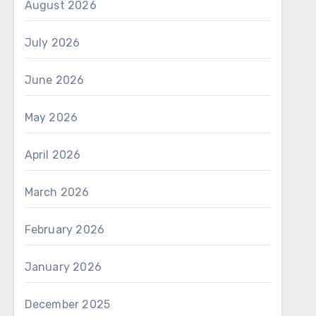
August 2026
July 2026
June 2026
May 2026
April 2026
March 2026
February 2026
January 2026
December 2025