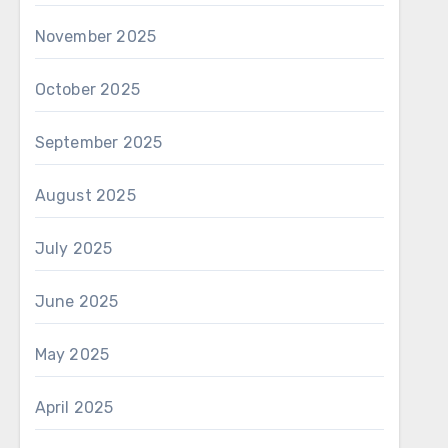
November 2025
October 2025
September 2025
August 2025
July 2025
June 2025
May 2025
April 2025