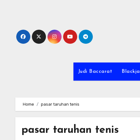
Skip
to
content
Judi Baccarat
Blackja
Home
pasar taruhan tenis
pasar taruhan tenis