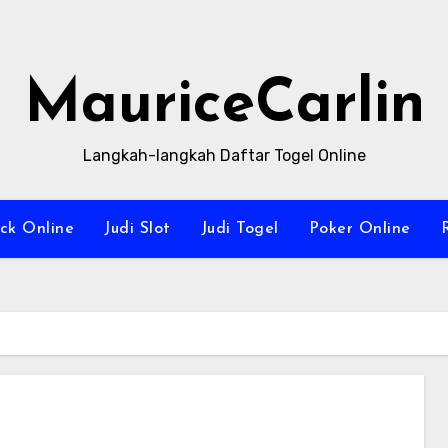
MauriceCarlin
Langkah-langkah Daftar Togel Online
ck Online
Judi Slot
Judi Togel
Poker Online