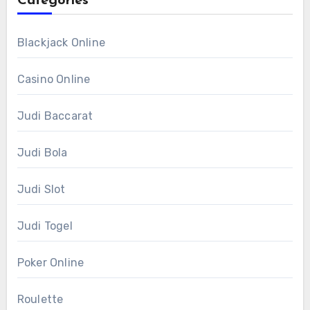
Categories
Blackjack Online
Casino Online
Judi Baccarat
Judi Bola
Judi Slot
Judi Togel
Poker Online
Roulette