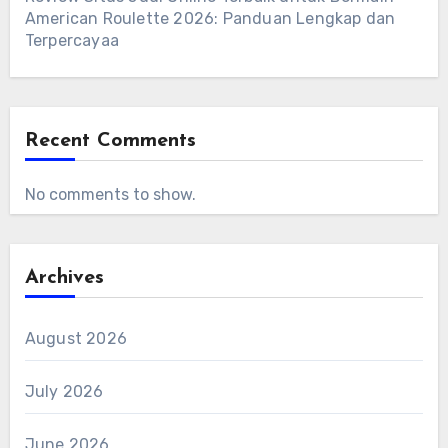
American Roulette 2026: Panduan Lengkap dan
Terpercayaa
Recent Comments
No comments to show.
Archives
August 2026
July 2026
June 2026