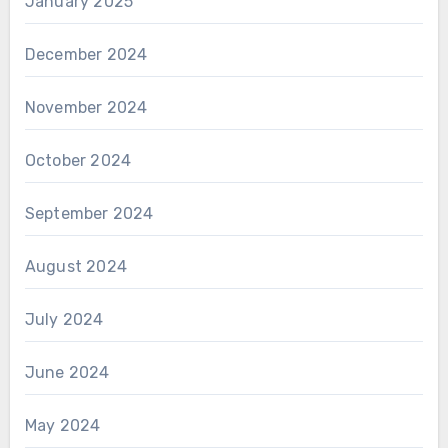
January 2025
December 2024
November 2024
October 2024
September 2024
August 2024
July 2024
June 2024
May 2024