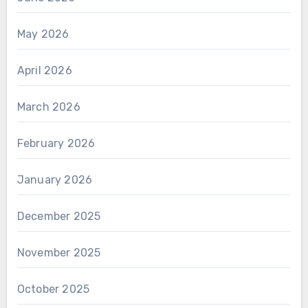
May 2026
April 2026
March 2026
February 2026
January 2026
December 2025
November 2025
October 2025