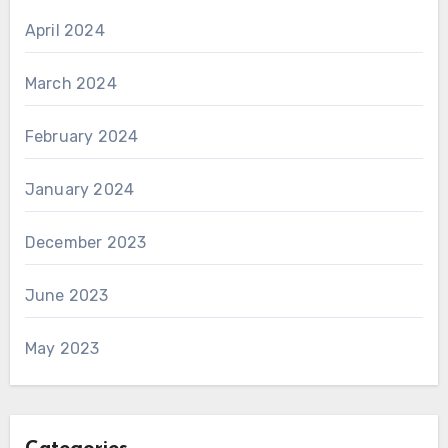
April 2024
March 2024
February 2024
January 2024
December 2023
June 2023
May 2023