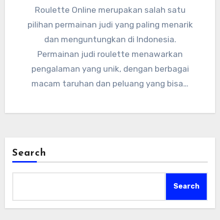
Roulette Online merupakan salah satu
pilihan permainan judi yang paling menarik
dan menguntungkan di Indonesia.
Permainan judi roulette menawarkan
pengalaman yang unik, dengan berbagai
macam taruhan dan peluang yang bisa…
Search
Search