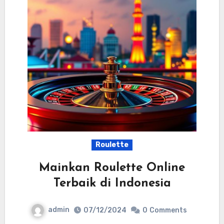
Roulette
Mainkan Roulette Online
Terbaik di Indonesia
admin
07/12/2024
0
Comments