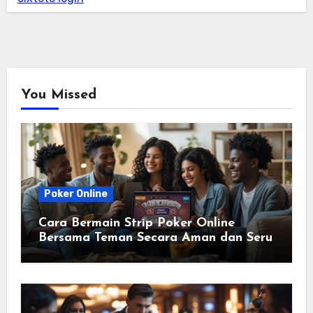
You Missed
Poker Online
Cara Bermain Strip Poker Online
Bersama Teman Secara Aman dan Seru