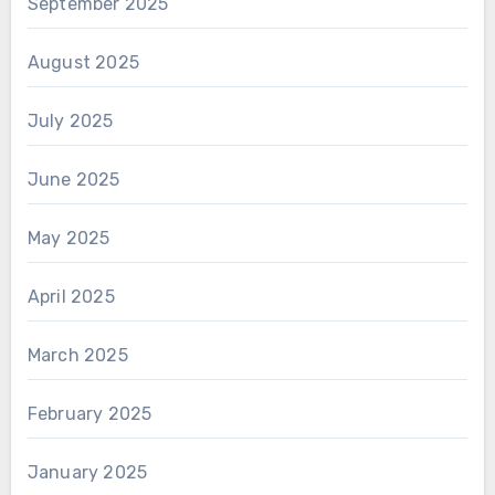
September 2025
August 2025
July 2025
June 2025
May 2025
April 2025
March 2025
February 2025
January 2025