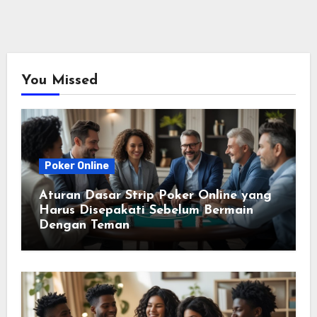
You Missed
Poker Online
Aturan Dasar Strip Poker Online yang
Harus Disepakati Sebelum Bermain
Dengan Teman