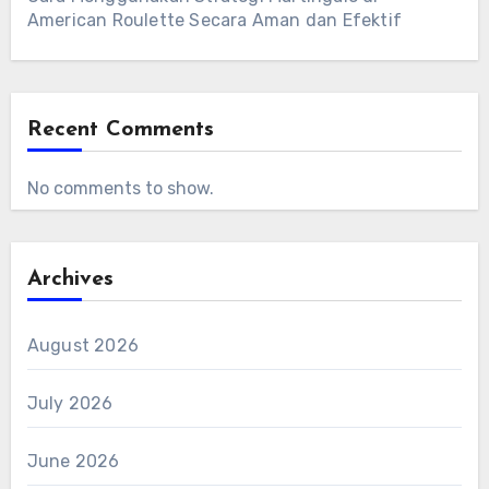
American Roulette Secara Aman dan Efektif
Recent Comments
No comments to show.
Archives
August 2026
July 2026
June 2026