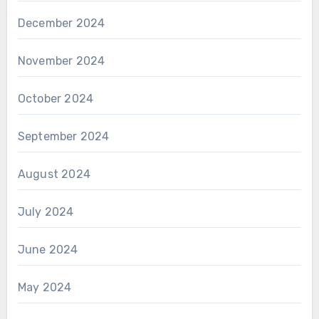
December 2024
November 2024
October 2024
September 2024
August 2024
July 2024
June 2024
May 2024