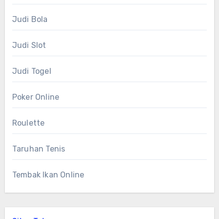
Judi Bola
Judi Slot
Judi Togel
Poker Online
Roulette
Taruhan Tenis
Tembak Ikan Online