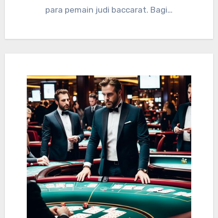
para pemain judi baccarat. Bagi…