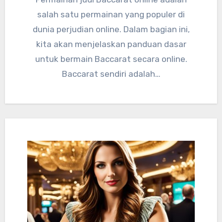
salah satu permainan yang populer di
dunia perjudian online. Dalam bagian ini,
kita akan menjelaskan panduan dasar
untuk bermain Baccarat secara online.
Baccarat sendiri adalah…