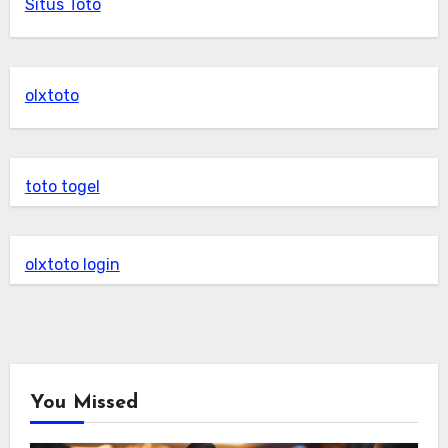
Situs Toto
olxtoto
toto togel
olxtoto login
You Missed