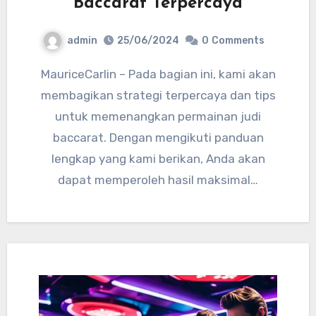
Baccarat Terpercaya
admin
25/06/2024
0
Comments
MauriceCarlin – Pada bagian ini, kami akan
membagikan strategi terpercaya dan tips
untuk memenangkan permainan judi
baccarat. Dengan mengikuti panduan
lengkap yang kami berikan, Anda akan
dapat memperoleh hasil maksimal…