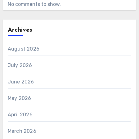
No comments to show.
Archives
August 2026
July 2026
June 2026
May 2026
April 2026
March 2026