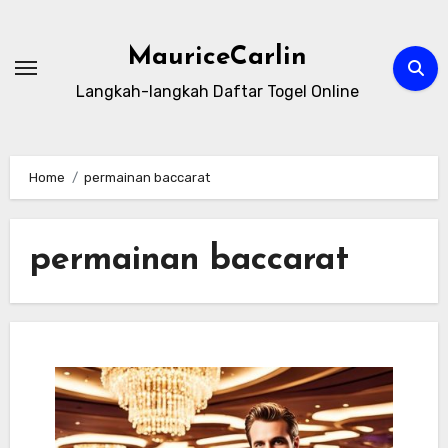
Skip
to
MauriceCarlin
content
Langkah-langkah Daftar Togel Online
Home
permainan baccarat
permainan baccarat