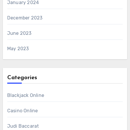
January 2024
December 2023
June 2023
May 2023
Categories
Blackjack Online
Casino Online
Judi Baccarat