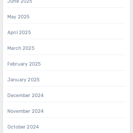
June 2025
May 2025
April 2025
March 2025
February 2025
January 2025
December 2024
November 2024
October 2024