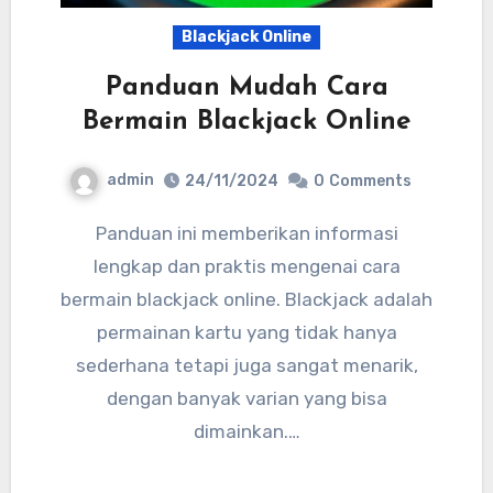
Blackjack Online
Panduan Mudah Cara
Bermain Blackjack Online
admin
24/11/2024
0
Comments
Panduan ini memberikan informasi
lengkap dan praktis mengenai cara
bermain blackjack online. Blackjack adalah
permainan kartu yang tidak hanya
sederhana tetapi juga sangat menarik,
dengan banyak varian yang bisa
dimainkan.…