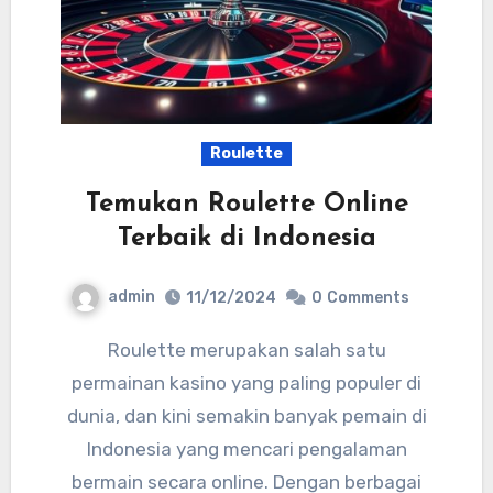
Roulette
Temukan Roulette Online
Terbaik di Indonesia
admin
11/12/2024
0
Comments
Roulette merupakan salah satu
permainan kasino yang paling populer di
dunia, dan kini semakin banyak pemain di
Indonesia yang mencari pengalaman
bermain secara online. Dengan berbagai