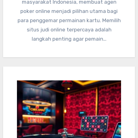
masyarakat Indonesia, membuat agen
poker online menjadi pilihan utama bagi
para penggemar permainan kartu. Memilih
situs judi online terpercaya adalah
langkah penting agar pemain…