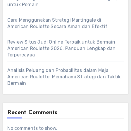
untuk Pemain
Cara Menggunakan Strategi Martingale di
American Roulette Secara Aman dan Efektif
Review Situs Judi Online Terbaik untuk Bermain
American Roulette 2026: Panduan Lengkap dan
Terpercayaa
Analisis Peluang dan Probabilitas dalam Meja
American Roulette: Memahami Strategi dan Taktik
Bermain
Recent Comments
No comments to show.