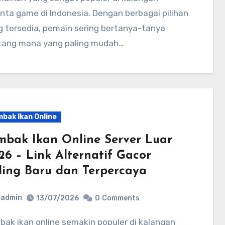
nta game di Indonesia. Dengan berbagai pilihan
g tersedia, pemain sering bertanya-tanya
tang mana yang paling mudah…
bak Ikan Online
mbak Ikan Online Server Luar
26 – Link Alternatif Gacor
ling Baru dan Terpercaya
admin
13/07/2026
0
Comments