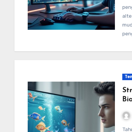
pen
alt
mud
pen
Tem
St
Bi
Tahun 2026 membawa perubahan menarik pada