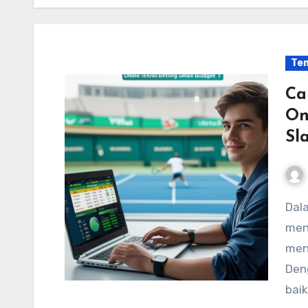
Tem
Ca
On
Sl
Dalam dunia taruhan tenis online, peluang untuk
men
men
Den
bai