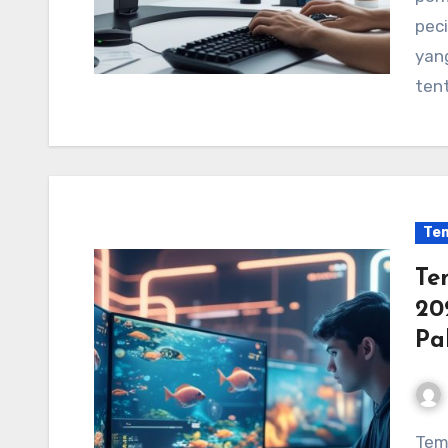
peci
yan
ten
Tem
Te
20
Pa
Tembak ikan online semakin populer di kalangan