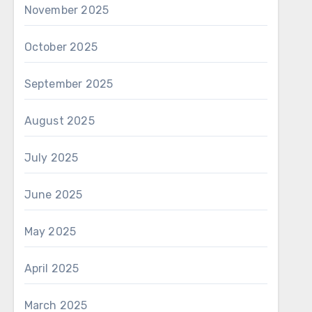
November 2025
October 2025
September 2025
August 2025
July 2025
June 2025
May 2025
April 2025
March 2025