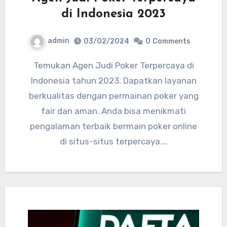
di Indonesia 2023
admin
03/02/2024
0
Comments
Temukan Agen Judi Poker Terpercaya di
Indonesia tahun 2023. Dapatkan layanan
berkualitas dengan permainan poker yang
fair dan aman. Anda bisa menikmati
pengalaman terbaik bermain poker online
di situs-situs terpercaya.…