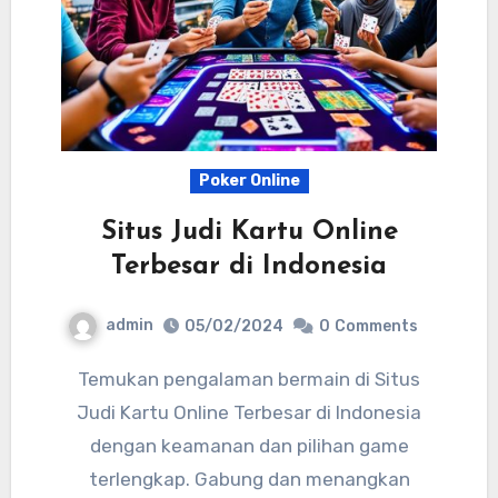
Poker Online
Situs Judi Kartu Online
Terbesar di Indonesia
admin
05/02/2024
0
Comments
Temukan pengalaman bermain di Situs
Judi Kartu Online Terbesar di Indonesia
dengan keamanan dan pilihan game
terlengkap. Gabung dan menangkan