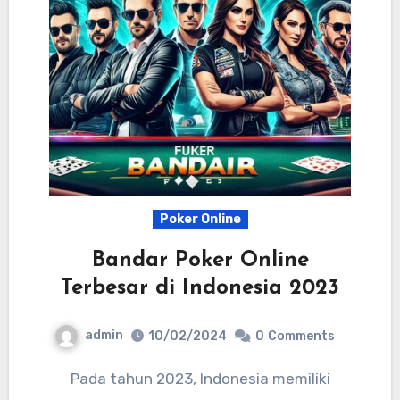
Poker Online
Bandar Poker Online
Terbesar di Indonesia 2023
admin
10/02/2024
0
Comments
Pada tahun 2023, Indonesia memiliki