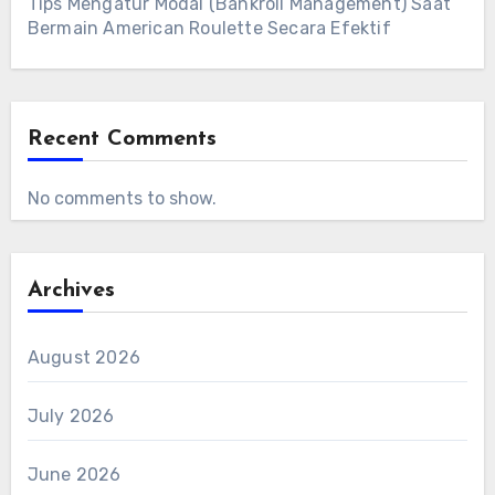
Tips Mengatur Modal (Bankroll Management) Saat
Bermain American Roulette Secara Efektif
Recent Comments
No comments to show.
Archives
August 2026
July 2026
June 2026