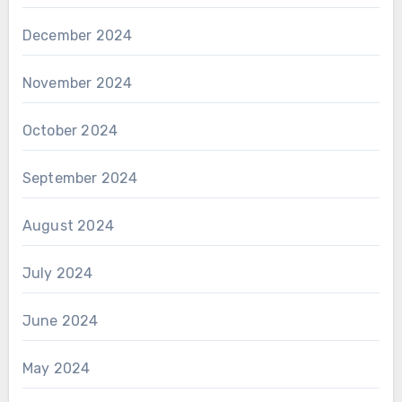
December 2024
November 2024
October 2024
September 2024
August 2024
July 2024
June 2024
May 2024