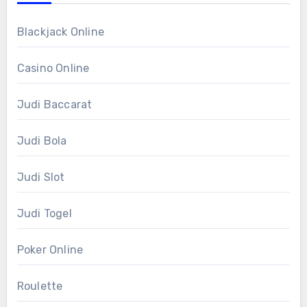
Blackjack Online
Casino Online
Judi Baccarat
Judi Bola
Judi Slot
Judi Togel
Poker Online
Roulette