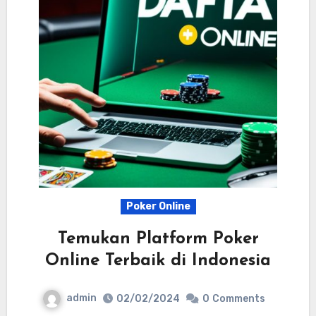
Poker Online
Temukan Platform Poker
Online Terbaik di Indonesia
admin
02/02/2024
0
Comments