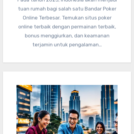
tuan rumah bagi salah satu Bandar Poker
Online Terbesar. Temukan situs poker
online terbaik dengan permainan terbaik,
bonus menggiurkan, dan keamanan
terjamin untuk pengalaman…