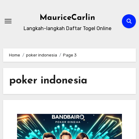
Skip
to
MauriceCarlin
content
Langkah-langkah Daftar Togel Online
Home
poker indonesia
Page 3
poker indonesia