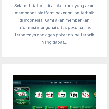
Selamat datang di artikel kami yang akan
membahas platform poker online terbaik
di Indonesia. Kami akan memberikan
informasi mengenai situs poker online
terpercaya dan agen poker online terbaik
yang dapat…