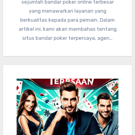
sejumlah bandar poker online terbesar
yang menawarkan layanan yang
berkualitas kepada para pemain. Dalam
artikel ini, kami akan membahas tentang
situs bandar poker terpercaya, agen…