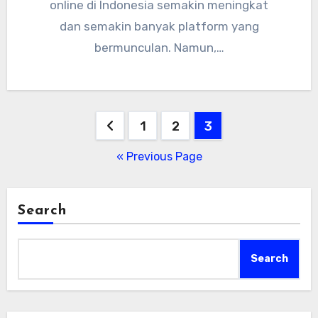
online di Indonesia semakin meningkat
dan semakin banyak platform yang
bermunculan. Namun,…
Posts
1
2
3
pagination
« Previous Page
Search
Search