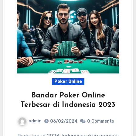
Poker Online
Bandar Poker Online
Terbesar di Indonesia 2023
admin
06/02/2024
0
Comments
Pada tahun 2023, Indonesia akan menjadi