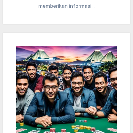
memberikan informasi…