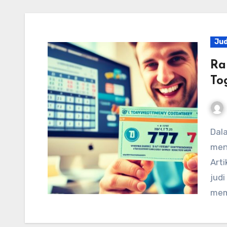
Jud
Ra
To
Dalam dunia judi togel, ada banyak cara untuk
men
Art
judi
mem