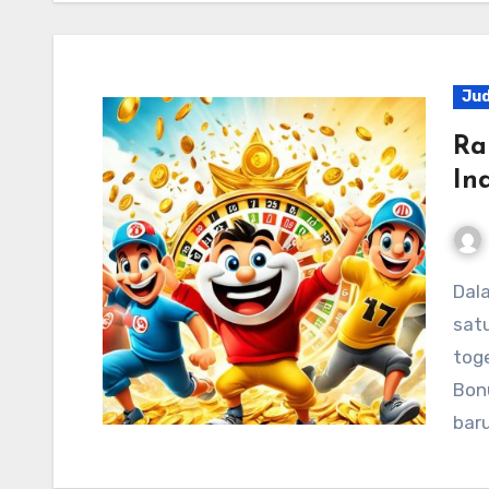
Jud
Ra
In
Dalam dunia perjudian, khususnya judi togel, salah
satu
toge
Bonu
bar