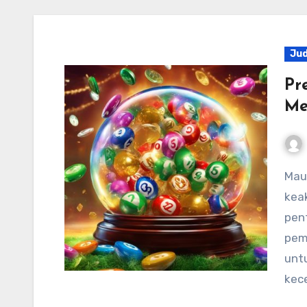
Jud
Pr
Me
MauriceCarlin – Dalam dunia permainan togel,
keak
pen
pem
unt
kec