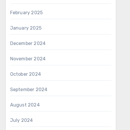
February 2025
January 2025
December 2024
November 2024
October 2024
September 2024
August 2024
July 2024