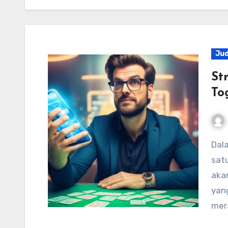
Jud
St
To
Dalam dunia judi, judi togel online menjadi salah
satu
aka
yan
mer