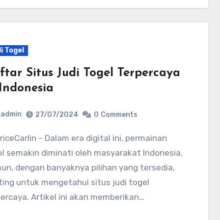
i Togel
ftar Situs Judi Togel Terpercaya
 Indonesia
admin
27/07/2024
0
Comments
l semakin diminati oleh masyarakat Indonesia.
un, dengan banyaknya pilihan yang tersedia,
ing untuk mengetahui situs judi togel
ercaya. Artikel ini akan memberikan…