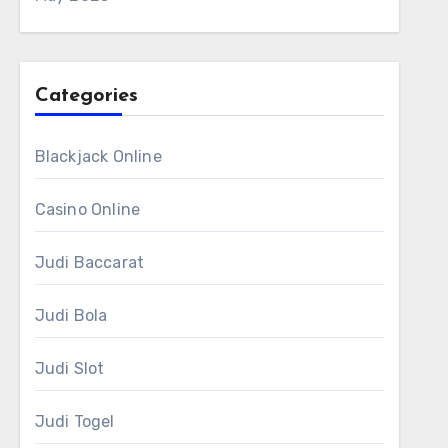
Categories
Blackjack Online
Casino Online
Judi Baccarat
Judi Bola
Judi Slot
Judi Togel