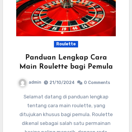
Roulette
Panduan Lengkap Cara
Main Roulette bagi Pemula
admin
21/10/2024
0
Comments
Selamat datang di panduan lengkap
tentang cara main roulette, yang
ditujukan khusus bagi pemula. Roulette
dikenal sebagai salah satu permainan
kasino paling menarik, dengan roda