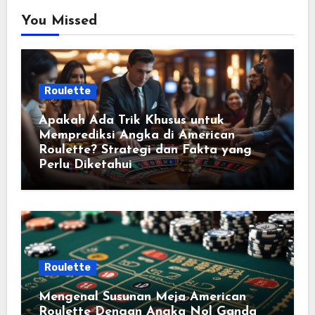
You Missed
Roulette
Apakah Ada Trik Khusus untuk
Memprediksi Angka di American
Roulette? Strategi dan Fakta yang
Perlu Diketahui
Roulette
Mengenal Susunan Meja American
Roulette Dengan Angka Nol Ganda