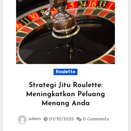
Roulette
Strategi Jitu Roulette:
Meningkatkan Peluang
Menang Anda
admin
01/10/2025
0
Comments