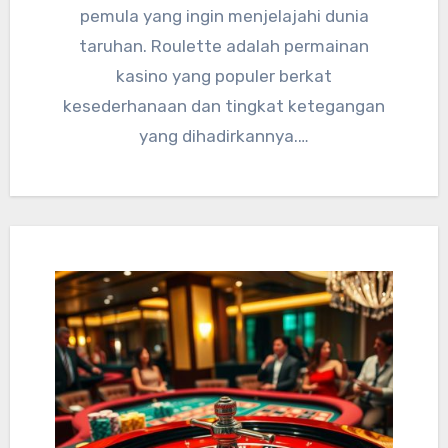
pemula yang ingin menjelajahi dunia
taruhan. Roulette adalah permainan
kasino yang populer berkat
kesederhanaan dan tingkat ketegangan
yang dihadirkannya.…