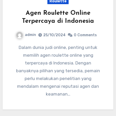
Roulette
Agen Roulette Online
Terpercaya di Indonesia
admin
25/10/2024
0
Comments
Dalam dunia judi online, penting untuk
memilih agen roulette online yang
terpercaya di Indonesia. Dengan
banyaknya pilihan yang tersedia, pemain
perlu melakukan penelitian yang
mendalam mengenai reputasi agen dan
keamanan…