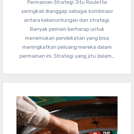
Permainan Strategi Jitu Roulette
seringkali dianggap sebagai kombinasi
antara keberuntungan dan strategi.
Banyak pemain berharap untuk
menemukan pendekatan yang bisa
meningkatkan peluang mereka dalam
permainan ini. Strategi yang jitu dalam…