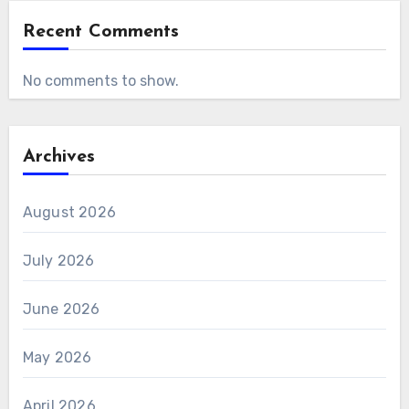
Recent Comments
No comments to show.
Archives
August 2026
July 2026
June 2026
May 2026
April 2026