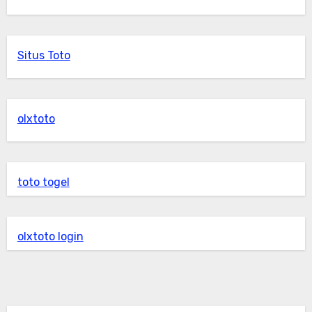
Situs Toto
olxtoto
toto togel
olxtoto login