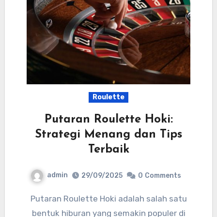
Roulette
Putaran Roulette Hoki:
Strategi Menang dan Tips
Terbaik
admin
29/09/2025
0
Comments
Putaran Roulette Hoki adalah salah satu
bentuk hiburan yang semakin populer di