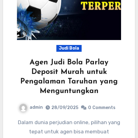
Judi Bola
Agen Judi Bola Parlay
Deposit Murah untuk
Pengalaman Taruhan yang
Menguntungkan
admin
28/09/2025
0
Comments
Dalam dunia perjudian online, pilihan yang
tepat untuk agen bisa membuat