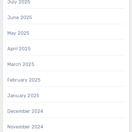
July 2025
June 2025
May 2025
April 2025
March 2025
February 2025
January 2025
December 2024
November 2024