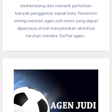
berkembang dan menarik perhatian
banyak penggemar sepak bola. Penonton
sering mencari agen judi resmi yang dapat
dipercaya untuk menjalankan aktivitas
taruhan mereka. Daftar agen…