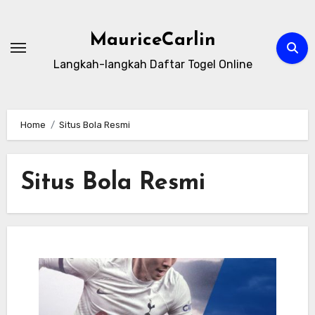
Skip
to
MauriceCarlin
content
Langkah-langkah Daftar Togel Online
Home
Situs Bola Resmi
Situs Bola Resmi