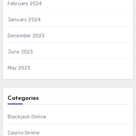
February 2024
January 2024
December 2023
June 2023
May 2023
Categories
Blackjack Online
Casino Online