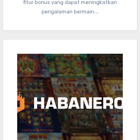
fitur bonus yang dapat meningkatkan
pengalaman bermain.…