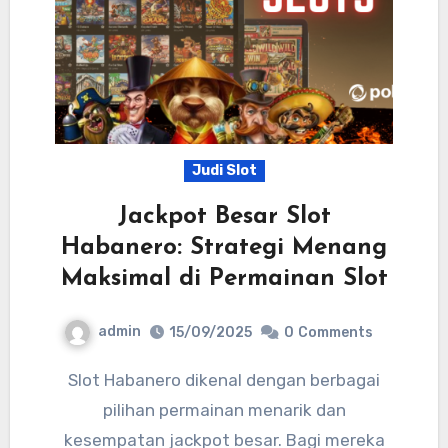
Judi Slot
Jackpot Besar Slot
Habanero: Strategi Menang
Maksimal di Permainan Slot
admin
15/09/2025
0
Comments
Slot Habanero dikenal dengan berbagai
pilihan permainan menarik dan
kesempatan jackpot besar. Bagi mereka