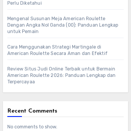
Perlu Diketahui
Mengenal Susunan Meja American Roulette
Dengan Angka Nol Ganda (00): Panduan Lengkap
untuk Pemain
Cara Menggunakan Strategi Martingale di
American Roulette Secara Aman dan Efektif
Review Situs Judi Online Terbaik untuk Bermain
American Roulette 2026: Panduan Lengkap dan
Terpercayaa
Recent Comments
No comments to show.