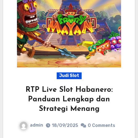
Judi Slot
RTP Live Slot Habanero:
Panduan Lengkap dan
Strategi Menang
admin
18/09/2025
0
Comments