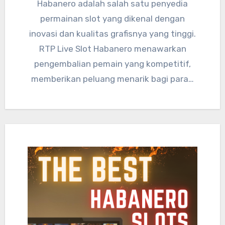
Habanero adalah salah satu penyedia
permainan slot yang dikenal dengan
inovasi dan kualitas grafisnya yang tinggi.
RTP Live Slot Habanero menawarkan
pengembalian pemain yang kompetitif,
memberikan peluang menarik bagi para…