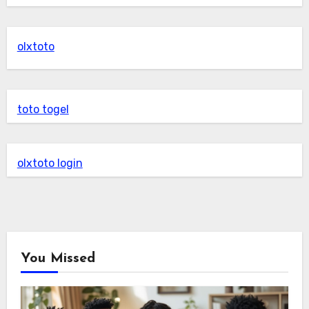
olxtoto
toto togel
olxtoto login
You Missed