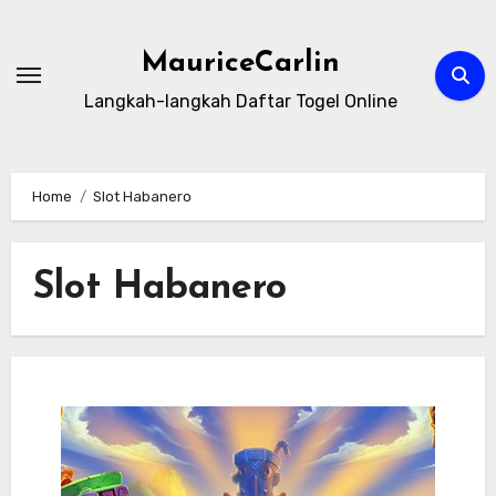
Skip
to
MauriceCarlin
content
Langkah-langkah Daftar Togel Online
Home
Slot Habanero
Slot Habanero