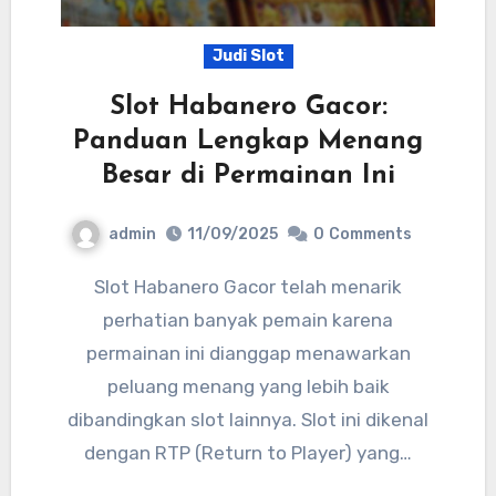
Judi Slot
Slot Habanero Gacor:
Panduan Lengkap Menang
Besar di Permainan Ini
admin
11/09/2025
0
Comments
Slot Habanero Gacor telah menarik
perhatian banyak pemain karena
permainan ini dianggap menawarkan
peluang menang yang lebih baik
dibandingkan slot lainnya. Slot ini dikenal
dengan RTP (Return to Player) yang…