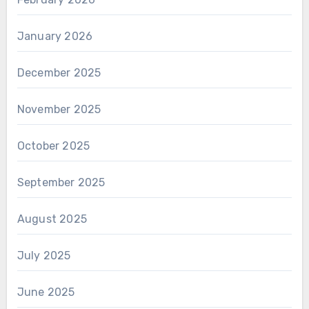
January 2026
December 2025
November 2025
October 2025
September 2025
August 2025
July 2025
June 2025