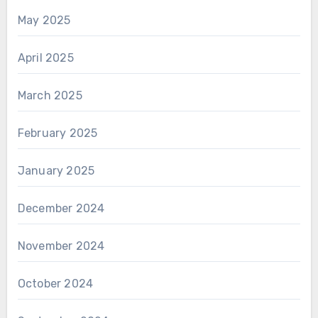
May 2025
April 2025
March 2025
February 2025
January 2025
December 2024
November 2024
October 2024