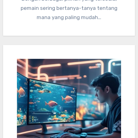
pemain sering bertanya-tanya tentang
mana yang paling mudah…