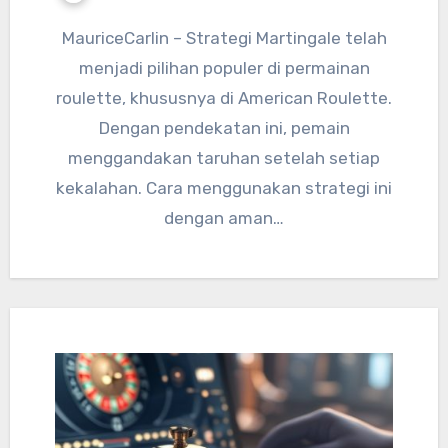
MauriceCarlin – Strategi Martingale telah
menjadi pilihan populer di permainan
roulette, khususnya di American Roulette.
Dengan pendekatan ini, pemain
menggandakan taruhan setelah setiap
kekalahan. Cara menggunakan strategi ini
dengan aman…