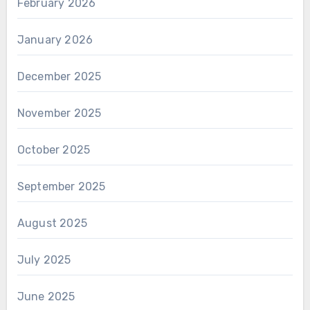
February 2026
January 2026
December 2025
November 2025
October 2025
September 2025
August 2025
July 2025
June 2025