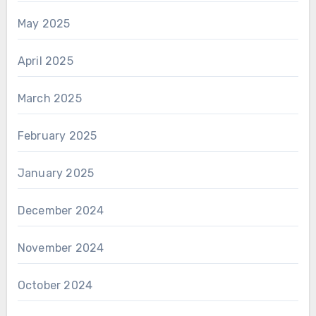
May 2025
April 2025
March 2025
February 2025
January 2025
December 2024
November 2024
October 2024