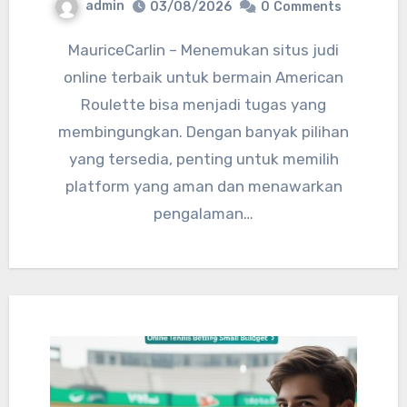
admin
03/08/2026
0
Comments
MauriceCarlin – Menemukan situs judi
online terbaik untuk bermain American
Roulette bisa menjadi tugas yang
membingungkan. Dengan banyak pilihan
yang tersedia, penting untuk memilih
platform yang aman dan menawarkan
pengalaman…