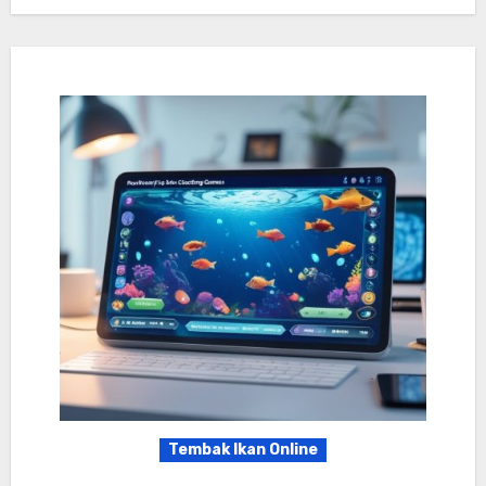
Tembak Ikan Online