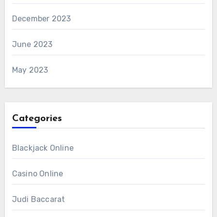
December 2023
June 2023
May 2023
Categories
Blackjack Online
Casino Online
Judi Baccarat