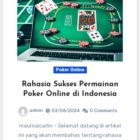
Poker Online
Rahasia Sukses Permainan
Poker Online di Indonesia
admin
03/06/2024
0
Comments
mauricecarlin – Selamat datang di artikel
ini yang akan membahas tentang rahasia