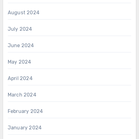
August 2024
July 2024
June 2024
May 2024
April 2024
March 2024
February 2024
January 2024