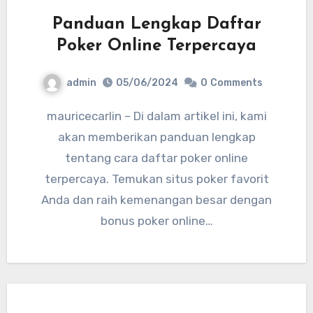
Panduan Lengkap Daftar
Poker Online Terpercaya
admin
05/06/2024
0
Comments
mauricecarlin – Di dalam artikel ini, kami
akan memberikan panduan lengkap
tentang cara daftar poker online
terpercaya. Temukan situs poker favorit
Anda dan raih kemenangan besar dengan
bonus poker online…