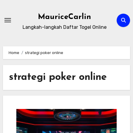
Skip
to
MauriceCarlin
content
Langkah-langkah Daftar Togel Online
Home
strategi poker online
strategi poker online