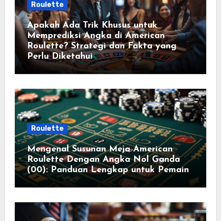
Roulette
Apakah Ada Trik Khusus untuk
Memprediksi Angka di American
Roulette? Strategi dan Fakta yang
Perlu Diketahui
Roulette
Mengenal Susunan Meja American
Roulette Dengan Angka Nol Ganda
(00): Panduan Lengkap untuk Pemain