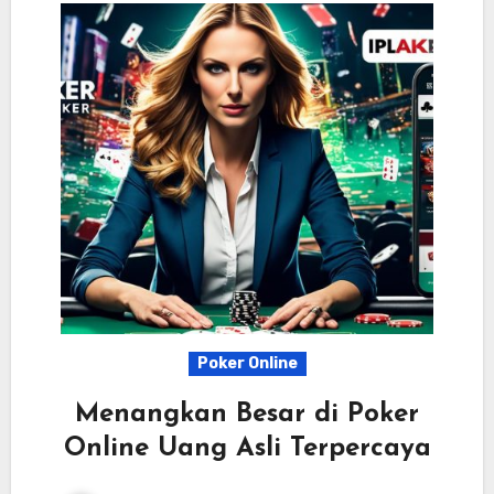
Poker Online
Menangkan Besar di Poker
Online Uang Asli Terpercaya