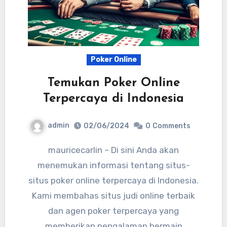
Poker Online
Temukan Poker Online
Terpercaya di Indonesia
admin
02/06/2024
0
Comments
mauricecarlin – Di sini Anda akan
menemukan informasi tentang situs-
situs poker online terpercaya di Indonesia.
Kami membahas situs judi online terbaik
dan agen poker terpercaya yang
memberikan pengalaman bermain