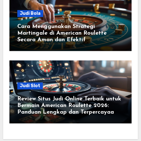
Judi Bola
Cara Menggunakan Strategi
Martingale di American Roulette
Secara Aman dan Efektif
Judi Slot
Review Situs Judi Online Terbaik untuk
Bermain American Roulette 2026:
Panduan Lengkap dan Terpercayaa