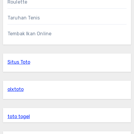
Roulette
Taruhan Tenis
Tembak Ikan Online
Situs Toto
olxtoto
toto togel