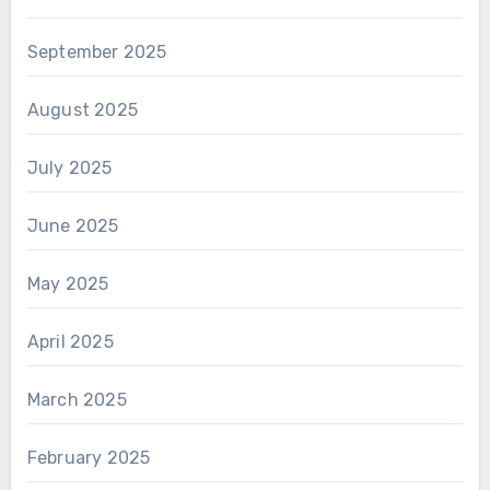
September 2025
August 2025
July 2025
June 2025
May 2025
April 2025
March 2025
February 2025