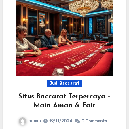
Judi Baccarat
Situs Baccarat Terpercaya –
Main Aman & Fair
admin
19/11/2024
0
Comments