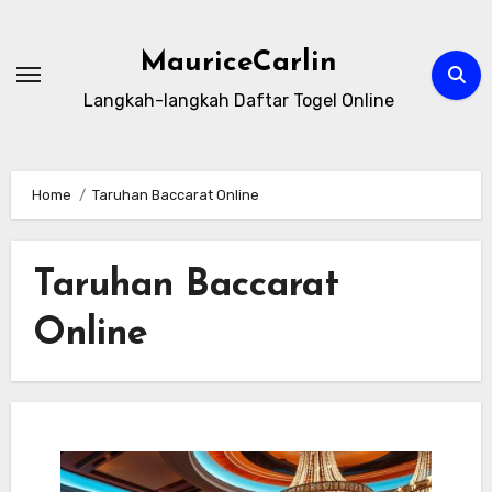
Skip
to
MauriceCarlin
content
Langkah-langkah Daftar Togel Online
Home
Taruhan Baccarat Online
Taruhan Baccarat
Online