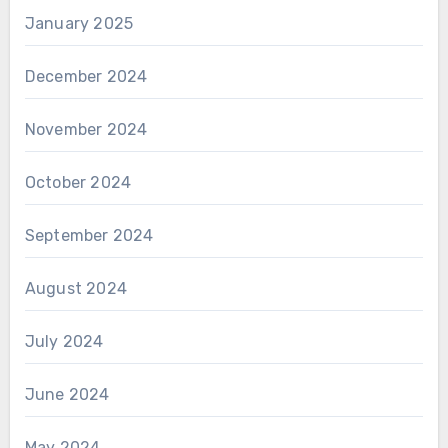
January 2025
December 2024
November 2024
October 2024
September 2024
August 2024
July 2024
June 2024
May 2024