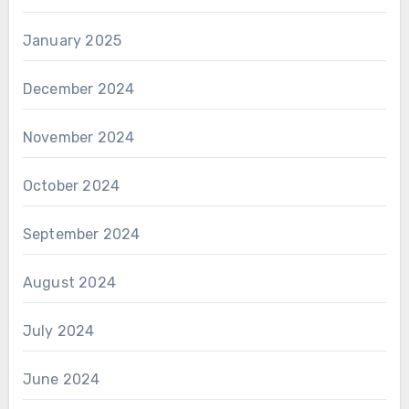
January 2025
December 2024
November 2024
October 2024
September 2024
August 2024
July 2024
June 2024