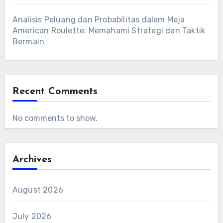
Analisis Peluang dan Probabilitas dalam Meja
American Roulette: Memahami Strategi dan Taktik
Bermain
Recent Comments
No comments to show.
Archives
August 2026
July 2026