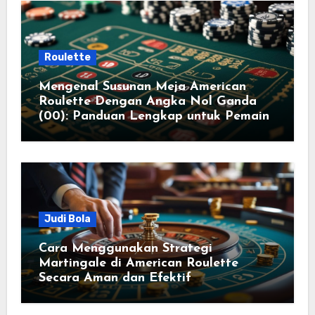
Roulette
Mengenal Susunan Meja American
Roulette Dengan Angka Nol Ganda
(00): Panduan Lengkap untuk Pemain
Judi Bola
Cara Menggunakan Strategi
Martingale di American Roulette
Secara Aman dan Efektif