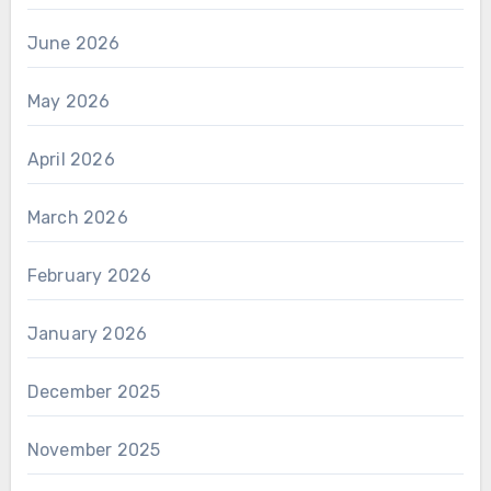
June 2026
May 2026
April 2026
March 2026
February 2026
January 2026
December 2025
November 2025