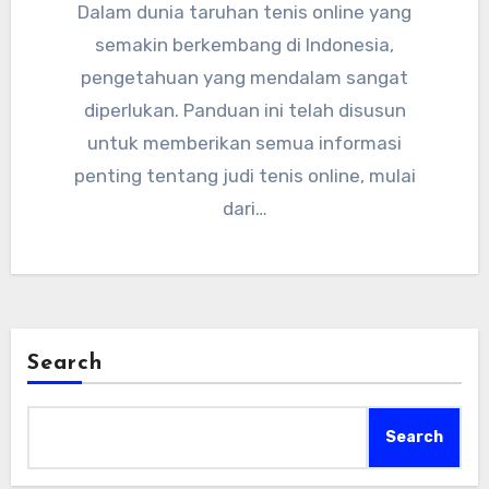
Dalam dunia taruhan tenis online yang
semakin berkembang di Indonesia,
pengetahuan yang mendalam sangat
diperlukan. Panduan ini telah disusun
untuk memberikan semua informasi
penting tentang judi tenis online, mulai
dari…
Search
Search