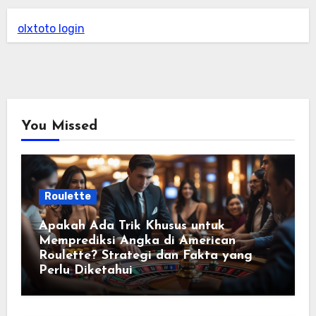
olxtoto login
You Missed
Roulette
Apakah Ada Trik Khusus untuk
Memprediksi Angka di American
Roulette? Strategi dan Fakta yang
Perlu Diketahui