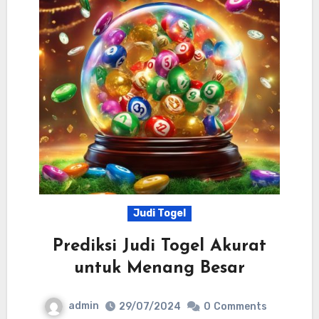
Judi Togel
Prediksi Judi Togel Akurat
untuk Menang Besar
admin
29/07/2024
0
Comments