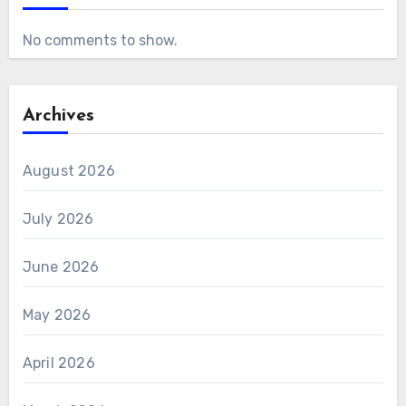
No comments to show.
Archives
August 2026
July 2026
June 2026
May 2026
April 2026