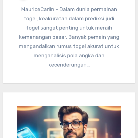
MauriceCarlin – Dalam dunia permainan
togel, keakuratan dalam prediksi judi
togel sangat penting untuk meraih
kemenangan besar. Banyak pemain yang
mengandalkan rumus togel akurat untuk
menganalisis pola angka dan
kecenderungan…