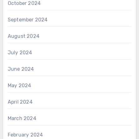
October 2024
September 2024
August 2024
July 2024
June 2024
May 2024
April 2024
March 2024
February 2024