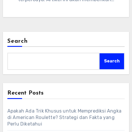
Search
Search
Recent Posts
Apakah Ada Trik Khusus untuk Memprediksi Angka
di American Roulette? Strategi dan Fakta yang
Perlu Diketahui