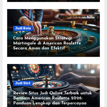
Judi Bola
Cara Menggunakan Strategi
Martingale di American Roulette
Secara Aman dan Efektif
Judi Slot
Review Situs Judi Online Terbaik untuk
Bermain American Roulette 2026:
Panduan Lengkap dan Terpercayaa