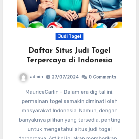
Judi Togel
Daftar Situs Judi Togel
Terpercaya di Indonesia
admin
27/07/2024
0
Comments
MauriceCarlin – Dalam era digital ini,
permainan togel semakin diminati oleh
masyarakat Indonesia. Namun, dengan
banyaknya pilihan yang tersedia, penting
untuk mengetahui situs judi togel
terpercaya. Artikel ini akan memberikan…