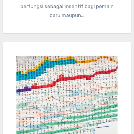
berfungsi sebagai insentif bagi pemain
baru maupun…