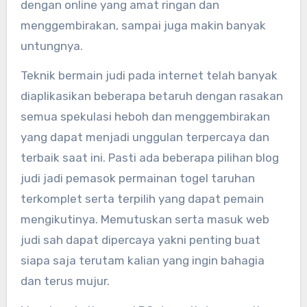
dengan online yang amat ringan dan
menggembirakan, sampai juga makin banyak
untungnya.
Teknik bermain judi pada internet telah banyak
diaplikasikan beberapa betaruh dengan rasakan
semua spekulasi heboh dan menggembirakan
yang dapat menjadi unggulan terpercaya dan
terbaik saat ini. Pasti ada beberapa pilihan blog
judi jadi pemasok permainan togel taruhan
terkomplet serta terpilih yang dapat pemain
mengikutinya. Memutuskan serta masuk web
judi sah dapat dipercaya yakni penting buat
siapa saja terutam kalian yang ingin bahagia
dan terus mujur.