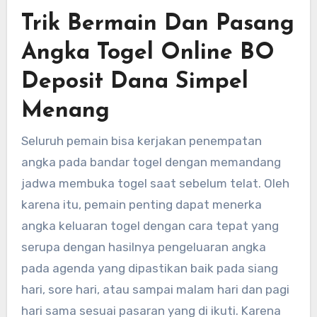
Trik Bermain Dan Pasang
Angka Togel Online BO
Deposit Dana Simpel
Menang
Seluruh pemain bisa kerjakan penempatan
angka pada bandar togel dengan memandang
jadwa membuka togel saat sebelum telat. Oleh
karena itu, pemain penting dapat menerka
angka keluaran togel dengan cara tepat yang
serupa dengan hasilnya pengeluaran angka
pada agenda yang dipastikan baik pada siang
hari, sore hari, atau sampai malam hari dan pagi
hari sama sesuai pasaran yang di ikuti. Karena