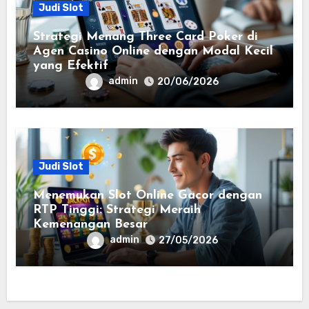
Judi Slot
Strategi Menang Three Card Poker di
Agen Casino Online dengan Modal Kecil
yang Efektif
admin
20/06/2026
Judi Slot
Menemukan Slot Online Gacor dengan
RTP Tinggi: Strategi Meraih
Kemenangan Besar
admin
27/05/2026