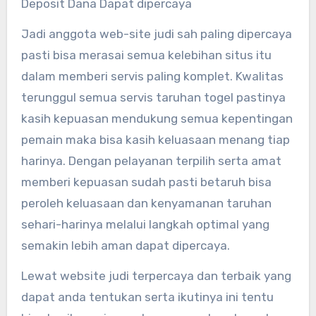
Deposit Dana Dapat dipercaya
Jadi anggota web-site judi sah paling dipercaya
pasti bisa merasai semua kelebihan situs itu
dalam memberi servis paling komplet. Kwalitas
terunggul semua servis taruhan togel pastinya
kasih kepuasan mendukung semua kepentingan
pemain maka bisa kasih keluasaan menang tiap
harinya. Dengan pelayanan terpilih serta amat
memberi kepuasan sudah pasti betaruh bisa
peroleh keluasaan dan kenyamanan taruhan
sehari-harinya melalui langkah optimal yang
semakin lebih aman dapat dipercaya.
Lewat website judi terpercaya dan terbaik yang
dapat anda tentukan serta ikutinya ini tentu