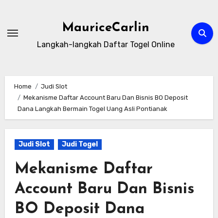
Skip
to
MauriceCarlin
content
Langkah-langkah Daftar Togel Online
Home
Judi Slot
Mekanisme Daftar Account Baru Dan Bisnis BO Deposit
Dana Langkah Bermain Togel Uang Asli Pontianak
Judi Slot
Judi Togel
Mekanisme Daftar
Account Baru Dan Bisnis
BO Deposit Dana