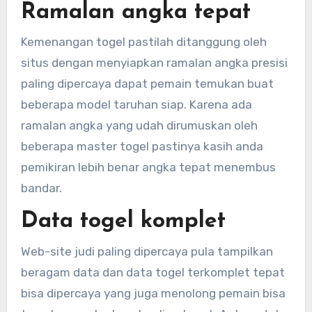
Ramalan angka tepat
Kemenangan togel pastilah ditanggung oleh
situs dengan menyiapkan ramalan angka presisi
paling dipercaya dapat pemain temukan buat
beberapa model taruhan siap. Karena ada
ramalan angka yang udah dirumuskan oleh
beberapa master togel pastinya kasih anda
pemikiran lebih benar angka tepat menembus
bandar.
Data togel komplet
Web-site judi paling dipercaya pula tampilkan
beragam data dan data togel terkomplet tepat
bisa dipercaya yang juga menolong pemain bisa