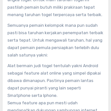
pastilah pemain butuh miliki prakiraan tepat
menang taruhan togel terpercaya serta terbaik.
Semuanya pemain kelompok mana pun sudah
pasti bisa taruhan kerjakan penempatan terbaik
serta tepat. Untuk mengawali taruhan, hal yang
dapat pemain pemula persiapkan terlebih dulu
salah satunya yakni:
Alat bermain judi togel tentulah yakni Android
sebagai feature alat online yang simpel dipakai
dibawa dimanapun. Pastinya pemain lantas
dapat punyai piranti yang lain seperti
Smatphone serta Iphone.
Semua feature apa pun mesti udah
mendapatkan dukungan sambungan internet