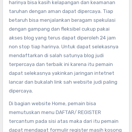
harinya bisa kasih kelapangan dan keamanan
taruhan dengan aman dapat dipercaya. Tiap
betaruh bisa menjalankan beragam spekulasi
dengan gampang dan fleksibel cukup pakai
akses blog yang terus dapat diperoleh 24 jam
non stop tiap harinya. Untuk dapat selekasnya
mendaftarkan di salah satunya blog judi
terpercaya dan terbaik ini karena itu pemain
dapat selekasnya yakinkan jaringan intetnet
lancar dan bukalah link sah website judi paling
dipercaya.
Di bagian website Home, pemain bisa
memutuskan menu DAFTAR/ REGISTER
tercantum pada sisi atas maka dari itu pemain
dapat mendapat formulir register masih kosong