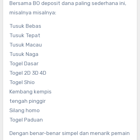
Bersama BO deposit dana paling sederhana ini,
misalnya misalnya:
Tusuk Bebas
Tusuk Tepat
Tusuk Macau
Tusuk Naga
Togel Dasar
Togel 2D 3D 4D
Togel Shio
Kembang kempis
tengah pinggir
Silang homo
Togel Paduan
Dengan benar-benar simpel dan menarik pemain