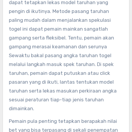
dapat tetapkan lekas model taruhan yang
pengin di ikutinya. Metode pasang taruhan
paling mudah dalam menjalankan spekulasi
togel ini dapat pemain mainkan sangatlah
gampang serta fleksibel. Tentu, pemain akan
gampang merasai keamanan dan serunya
Sewaktu bakal pasang angka taruhan togel
melalui langkah masuk spek taruhan. Di spek
taruhan, pemain dapat putuskan atau click
pasaran yang di ikuti, lantas tentukan model
taruhan serta lekas masukan perkiraan angka
sesuai peraturan tiap-tiap jenis taruhan
dimainkan.
Pemain pula penting tetapkan berapakah nilai
bet yang bisa terpasang di sekali penempatan