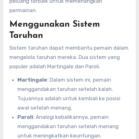
peluang terbaik untuk memenangkan
permainan.
Menggunakan Sistem
Taruhan
Sistem taruhan dapat membantu pemain dalam
mengelola taruhan mereka. Dua sistem yang
populer adalah Martingale dan Paroli.
Martingale
: Dalam sistem ini, pemain
menggandakan taruhan setelah kalah.
Tujuannya adalah untuk kembali ke posisi
awal setelah menang.
Paroli
: Analogi kebalikannya, pemain
menggandakan taruhan setelah menang
untuk meningkatkan keuntungan.