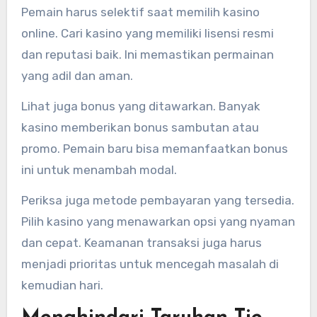
Pemain harus selektif saat memilih kasino
online. Cari kasino yang memiliki lisensi resmi
dan reputasi baik. Ini memastikan permainan
yang adil dan aman.
Lihat juga bonus yang ditawarkan. Banyak
kasino memberikan bonus sambutan atau
promo. Pemain baru bisa memanfaatkan bonus
ini untuk menambah modal.
Periksa juga metode pembayaran yang tersedia.
Pilih kasino yang menawarkan opsi yang nyaman
dan cepat. Keamanan transaksi juga harus
menjadi prioritas untuk mencegah masalah di
kemudian hari.