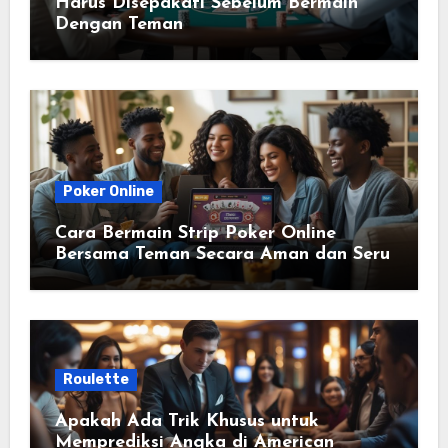
Harus Disepakati Sebelum Bermain
Dengan Teman
Poker Online
Cara Bermain Strip Poker Online
Bersama Teman Secara Aman dan Seru
Roulette
Apakah Ada Trik Khusus untuk
Memprediksi Angka di American