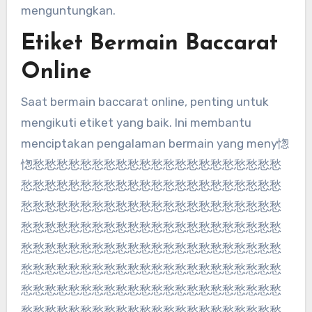
menguntungkan.
Etiket Bermain Baccarat
Online
Saat bermain baccarat online, penting untuk
mengikuti etiket yang baik. Ini membantu
menciptakan pengalaman bermain yang meny愡
愡愁愁愁愁愁愁愁愁愁愁愁愁愁愁愁愁愁愁愁愁愁
愁愁愁愁愁愁愁愁愁愁愁愁愁愁愁愁愁愁愁愁愁愁
愁愁愁愁愁愁愁愁愁愁愁愁愁愁愁愁愁愁愁愁愁愁
愁愁愁愁愁愁愁愁愁愁愁愁愁愁愁愁愁愁愁愁愁愁
愁愁愁愁愁愁愁愁愁愁愁愁愁愁愁愁愁愁愁愁愁愁
愁愁愁愁愁愁愁愁愁愁愁愁愁愁愁愁愁愁愁愁愁愁
愁愁愁愁愁愁愁愁愁愁愁愁愁愁愁愁愁愁愁愁愁愁
愁愁愁愁愁愁愁愁愁愁愁愁愁愁愁愁愁愁愁愁愁愁