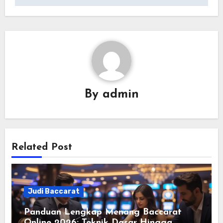
By
admin
Related Post
Judi Baccarat
Panduan Lengkap Menang Baccarat
Online 2026: Teknik Dasar Hingga