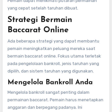
Pemain dapat menikmati putaran permainan
yang cepat setelah taruhan dibuat.
Strategi Bermain
Baccarat Online
Ada beberapa strategi yang dapat membantu
pemain meningkatkan peluang mereka saat
bermain baccarat online. Fokus utama terletak
pada pengelolaan bankroll, jenis taruhan yang
dipilih, dan sistem taruhan yang digunakan.
Mengelola Bankroll Anda
Mengelola bankroll sangat penting dalam
permainan baccarat. Pemain harus menetapkan
anggaran dan berpegang padanya. Ini