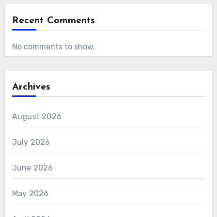
Recent Comments
No comments to show.
Archives
August 2026
July 2026
June 2026
May 2026