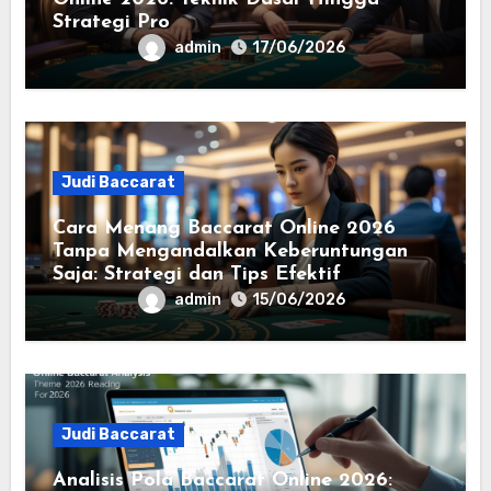
Strategi Pro
admin
17/06/2026
Judi Baccarat
Cara Menang Baccarat Online 2026
Tanpa Mengandalkan Keberuntungan
Saja: Strategi dan Tips Efektif
admin
15/06/2026
Judi Baccarat
Analisis Pola Baccarat Online 2026: