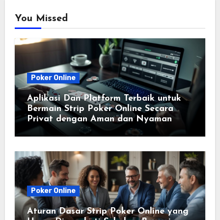
You Missed
Poker Online
Aplikasi Dan Platform Terbaik untuk
Bermain Strip Poker Online Secara
Privat dengan Aman dan Nyaman
Poker Online
Aturan Dasar Strip Poker Online yang