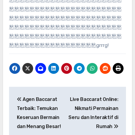
愁愁愁愁愁愁愁愁愁愁愁愁愁愁愁愁愁愁愁愁愁愁
愁愁愁愁愁愁愁愁愁愁愁愁愁愁愁愁愁愁愁愁愁愁
愁愁愁愁愁愁愁愁愁愁愁愁愁愁愁愁愁愁愁愁愁愁
愁愁愁愁愁愁愁愁愁愁愁愁愁愁愁愁愁愁愁愁愁愁
愁愁愁愁愁愁愁愁愁愁愁愁愁愁愁愁愁愁愁愁愁愁
愁愁愁愁愁愁愁愁愁愁愁愁愁愁愁愁愁grrrg!
Post
Agen Baccarat
Live Baccarat Online:
navigation
Terbaik: Temukan
Nikmati Permainan
Keseruan Bermain
Seru dan Interaktif di
dan Menang Besar!
Rumah