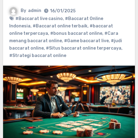
By
admin
16/01/2025
#Baccarat live casino
,
#Baccarat Online
Indonesia
,
#Baccarat online terbaik
,
#baccarat
online terpercaya
,
#bonus baccarat online
,
#Cara
menang baccarat online
,
#Game baccarat live
,
#judi
baccarat online
,
#Situs baccarat online terpercaya
,
#Strategi baccarat online