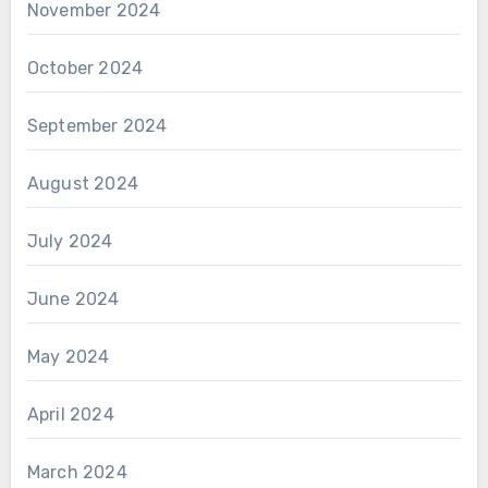
November 2024
October 2024
September 2024
August 2024
July 2024
June 2024
May 2024
April 2024
March 2024