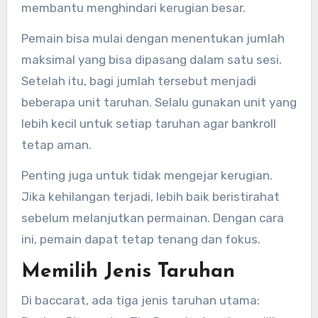
membantu menghindari kerugian besar.
Pemain bisa mulai dengan menentukan jumlah
maksimal yang bisa dipasang dalam satu sesi.
Setelah itu, bagi jumlah tersebut menjadi
beberapa unit taruhan. Selalu gunakan unit yang
lebih kecil untuk setiap taruhan agar bankroll
tetap aman.
Penting juga untuk tidak mengejar kerugian.
Jika kehilangan terjadi, lebih baik beristirahat
sebelum melanjutkan permainan. Dengan cara
ini, pemain dapat tetap tenang dan fokus.
Memilih Jenis Taruhan
Di baccarat, ada tiga jenis taruhan utama: