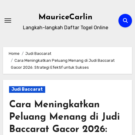
Skip
to
MauriceCarlin
content
Langkah-langkah Daftar Togel Online
Home
Judi Baccarat
Cara Meningkatkan Peluang Menang di Judi Baccarat
Gacor 2026: Strategi Efektif untuk Sukses
Judi Baccarat
Cara Meningkatkan
Peluang Menang di Judi
Baccarat Gacor 2026: