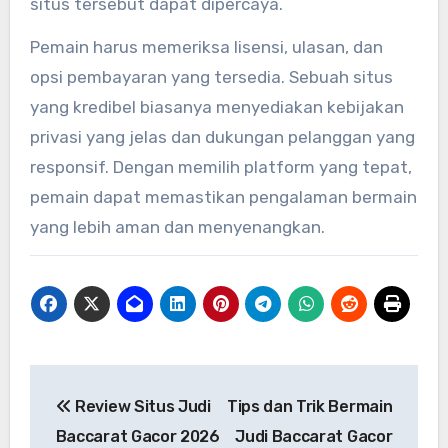
situs tersebut dapat dipercaya.
Pemain harus memeriksa lisensi, ulasan, dan
opsi pembayaran yang tersedia. Sebuah situs
yang kredibel biasanya menyediakan kebijakan
privasi yang jelas dan dukungan pelanggan yang
responsif. Dengan memilih platform yang tepat,
pemain dapat memastikan pengalaman bermain
yang lebih aman dan menyenangkan.
Post
Review Situs Judi
Tips dan Trik Bermain
navigation
Baccarat Gacor 2026
Judi Baccarat Gacor