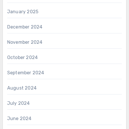
January 2025
December 2024
November 2024
October 2024
September 2024
August 2024
July 2024
June 2024