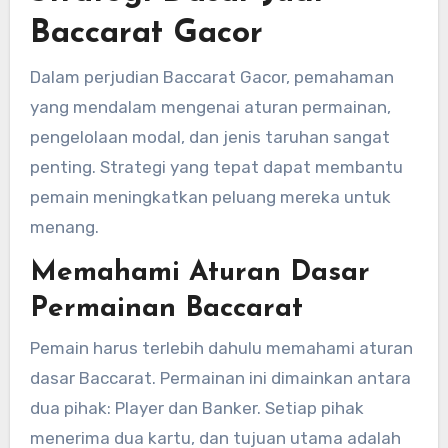
Baccarat Gacor
Dalam perjudian Baccarat Gacor, pemahaman
yang mendalam mengenai aturan permainan,
pengelolaan modal, dan jenis taruhan sangat
penting. Strategi yang tepat dapat membantu
pemain meningkatkan peluang mereka untuk
menang.
Memahami Aturan Dasar
Permainan Baccarat
Pemain harus terlebih dahulu memahami aturan
dasar Baccarat. Permainan ini dimainkan antara
dua pihak: Player dan Banker. Setiap pihak
menerima dua kartu, dan tujuan utama adalah