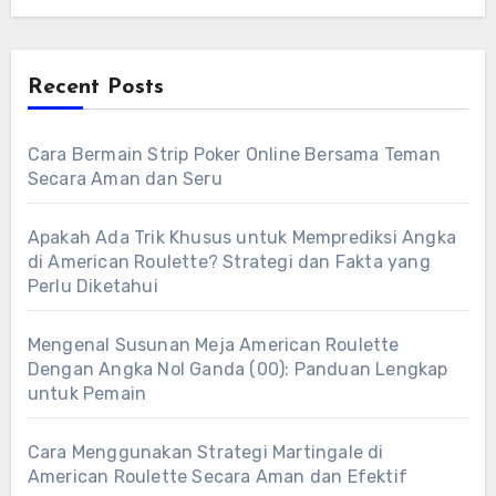
Recent Posts
Cara Bermain Strip Poker Online Bersama Teman
Secara Aman dan Seru
Apakah Ada Trik Khusus untuk Memprediksi Angka
di American Roulette? Strategi dan Fakta yang
Perlu Diketahui
Mengenal Susunan Meja American Roulette
Dengan Angka Nol Ganda (00): Panduan Lengkap
untuk Pemain
Cara Menggunakan Strategi Martingale di
American Roulette Secara Aman dan Efektif