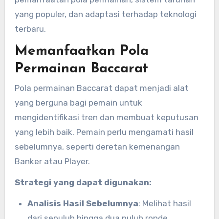
yang populer, dan adaptasi terhadap teknologi
terbaru.
Memanfaatkan Pola
Permainan Baccarat
Pola permainan Baccarat dapat menjadi alat
yang berguna bagi pemain untuk
mengidentifikasi tren dan membuat keputusan
yang lebih baik. Pemain perlu mengamati hasil
sebelumnya, seperti deretan kemenangan
Banker atau Player.
Strategi yang dapat digunakan:
Analisis Hasil Sebelumnya
: Melihat hasil
dari sepuluh hingga dua puluh ronde