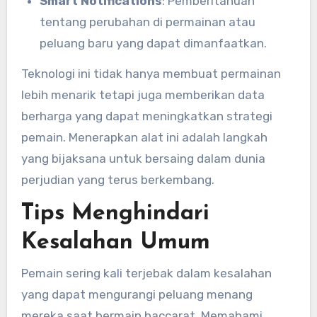
Smart Notifications
: Pemberitahuan
tentang perubahan di permainan atau
peluang baru yang dapat dimanfaatkan.
Teknologi ini tidak hanya membuat permainan
lebih menarik tetapi juga memberikan data
berharga yang dapat meningkatkan strategi
pemain. Menerapkan alat ini adalah langkah
yang bijaksana untuk bersaing dalam dunia
perjudian yang terus berkembang.
Tips Menghindari
Kesalahan Umum
Pemain sering kali terjebak dalam kesalahan
yang dapat mengurangi peluang menang
mereka saat bermain baccarat. Memahami