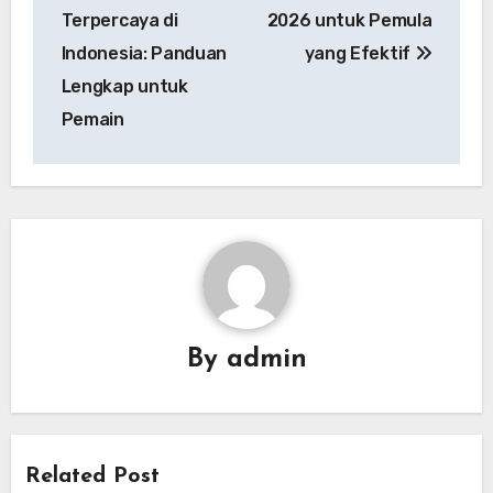
Terpercaya di
2026 untuk Pemula
Indonesia: Panduan
yang Efektif
Lengkap untuk
Pemain
By
admin
Related Post