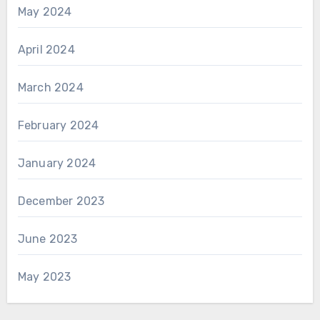
May 2024
April 2024
March 2024
February 2024
January 2024
December 2023
June 2023
May 2023