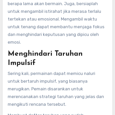
berapa lama akan bermain. Juga, bersiaplah
untuk mengambil istirahat jika merasa terlalu
tertekan atau emosional. Mengambil waktu
untuk tenang dapat membantu menjaga fokus
dan menghindari keputusan yang dipicu oleh
emosi.
Menghindari Taruhan
Impulsif
Sering kali, permainan dapat memicu naluri
untuk bertaruh impulsif, yang biasanya
merugikan. Pemain disarankan untuk
merencanakan strategi taruhan yang jelas dan
mengikuti rencana tersebut.