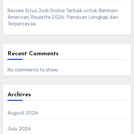
Review Situs Judi Online Terbaik untuk Bermain
American Roulette 2026: Panduan Lengkap dan
Terpercayaa
Recent Comments
No comments to show.
Archives
August 2026
July 2026