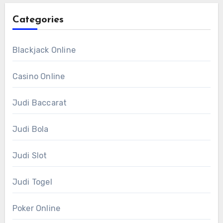
Categories
Blackjack Online
Casino Online
Judi Baccarat
Judi Bola
Judi Slot
Judi Togel
Poker Online