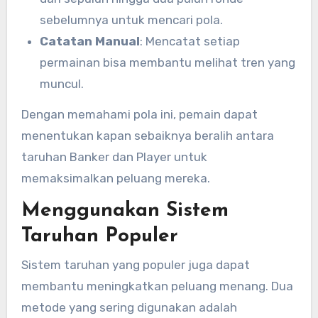
sebelumnya untuk mencari pola.
Catatan Manual
: Mencatat setiap
permainan bisa membantu melihat tren yang
muncul.
Dengan memahami pola ini, pemain dapat
menentukan kapan sebaiknya beralih antara
taruhan Banker dan Player untuk
memaksimalkan peluang mereka.
Menggunakan Sistem
Taruhan Populer
Sistem taruhan yang populer juga dapat
membantu meningkatkan peluang menang. Dua
metode yang sering digunakan adalah