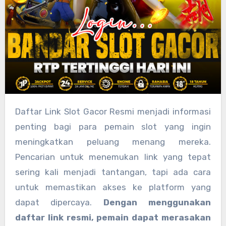
Daftar Link Slot Gacor Resmi menjadi informasi
penting bagi para pemain slot yang ingin
meningkatkan peluang menang mereka.
Pencarian untuk menemukan link yang tepat
sering kali menjadi tantangan, tapi ada cara
untuk memastikan akses ke platform yang
dapat dipercaya.
Dengan menggunakan
daftar link resmi, pemain dapat merasakan