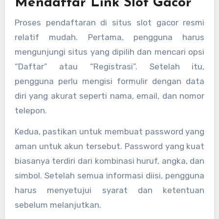
Mendaftar Link Slot Gacor
Proses pendaftaran di situs slot gacor resmi
relatif mudah. Pertama, pengguna harus
mengunjungi situs yang dipilih dan mencari opsi
“Daftar” atau “Registrasi”. Setelah itu,
pengguna perlu mengisi formulir dengan data
diri yang akurat seperti nama, email, dan nomor
telepon.
Kedua, pastikan untuk membuat password yang
aman untuk akun tersebut. Password yang kuat
biasanya terdiri dari kombinasi huruf, angka, dan
simbol. Setelah semua informasi diisi, pengguna
harus menyetujui syarat dan ketentuan
sebelum melanjutkan.