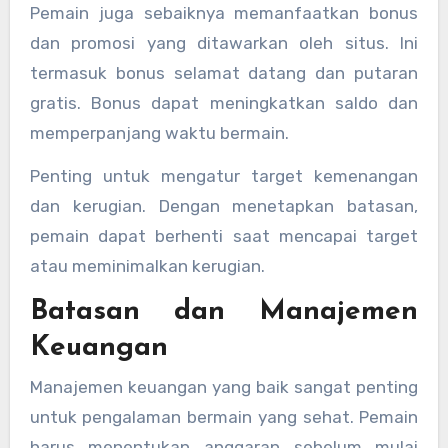
Pemain juga sebaiknya memanfaatkan bonus
dan promosi yang ditawarkan oleh situs. Ini
termasuk bonus selamat datang dan putaran
gratis. Bonus dapat meningkatkan saldo dan
memperpanjang waktu bermain.
Penting untuk mengatur target kemenangan
dan kerugian. Dengan menetapkan batasan,
pemain dapat berhenti saat mencapai target
atau meminimalkan kerugian.
Batasan dan Manajemen
Keuangan
Manajemen keuangan yang baik sangat penting
untuk pengalaman bermain yang sehat. Pemain
harus menentukan anggaran sebelum mulai