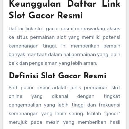
Keunggulan Daftar Link
Slot Gacor Resmi
Daftar link slot gacor resmi menawarkan akses
ke situs permainan slot yang memiliki potensi
kemenangan tinggi. Ini memberikan pemain
banyak manfaat dalam hal permainan yang lebih
baik dan pengalaman yang lebih aman.
Definisi Slot Gacor Resmi
Slot gacor resmi adalah jenis permainan slot
online yang dikenal dengan tingkat
pengembalian yang lebih tinggi dan frekuensi
kemenangan yang lebih sering. Istilah “gacor”
merujuk pada mesin yang memberikan hasil