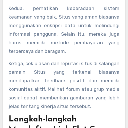
Kedua, perhatikan keberadaan sistem
keamanan yang baik. Situs yang aman biasanya
menggunakan enkripsi data untuk melindungi
informasi pengguna. Selain itu, mereka juga
harus memiliki metode pembayaran yang
terpercaya dan beragam.
Ketiga, cek ulasan dan reputasi situs di kalangan
pemain. Situs yang terkenal biasanya
mendapatkan feedback positif dan memiliki
komunitas aktif. Melihat forum atau grup media
sosial dapat memberikan gambaran yang lebih
jelas tentang kinerja situs tersebut.
Langkah-langkah