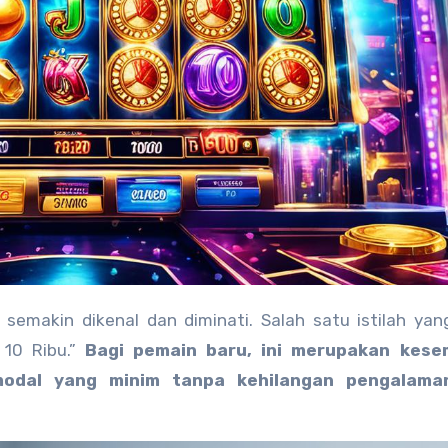
 10 Ribu.”
Bagi pemain baru, ini merupakan kes
modal yang minim tanpa kehilangan pengalama