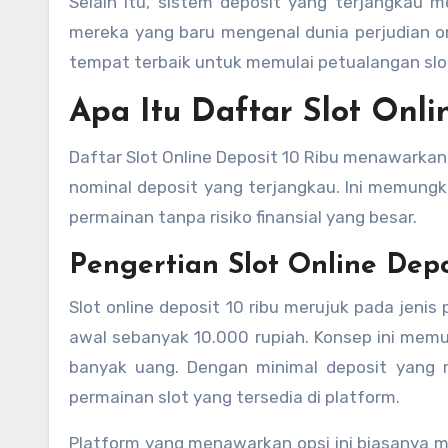
Selain itu, sistem deposit yang terjangkau
mereka yang baru mengenal dunia perjudian o
tempat terbaik untuk memulai petualangan slo
Apa Itu Daftar Slot Onli
Daftar Slot Online Deposit 10 Ribu menawark
nominal deposit yang terjangkau. Ini memung
permainan tanpa risiko finansial yang besar.
Pengertian Slot Online Depo
Slot online deposit 10 ribu merujuk pada jen
awal sebanyak 10.000 rupiah. Konsep ini mem
banyak uang. Dengan minimal deposit yang r
permainan slot yang tersedia di platform.
Platform yang menawarkan opsi ini biasanya