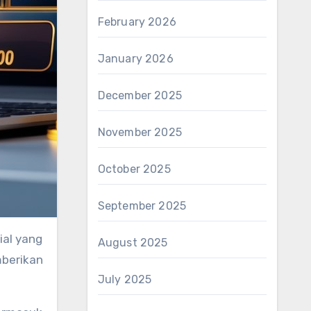
February 2026
January 2026
December 2025
November 2025
October 2025
September 2025
ial yang
August 2025
berikan
July 2025