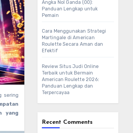
Angka Nol Ganda (00):
Panduan Lengkap untuk
Pemain
Cara Menggunakan Strategi
Martingale di American
Roulette Secara Aman dan
Efektif
Review Situs Judi Online
Terbaik untuk Bermain
American Roulette 2026:
Panduan Lengkap dan
Terpercayaa
empatan
n yang
Recent Comments