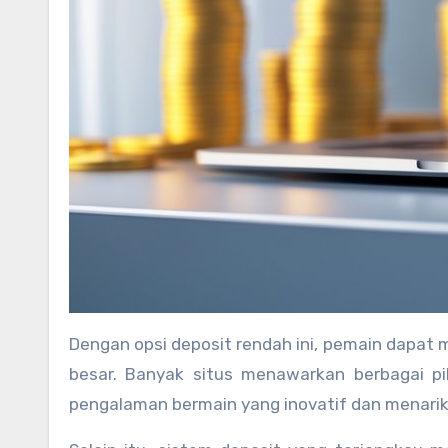
Dengan opsi deposit rendah ini, pemain dapat 
besar. Banyak situs menawarkan berbagai pi
pengalaman bermain yang inovatif dan menarik