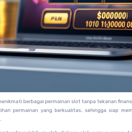
menikmati berbagai permainan slot tanpa tekanan finans
lihan permainan yang berkualitas, sehingga siap mem
.