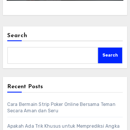
Search
Search
Recent Posts
Cara Bermain Strip Poker Online Bersama Teman
Secara Aman dan Seru
Apakah Ada Trik Khusus untuk Memprediksi Angka