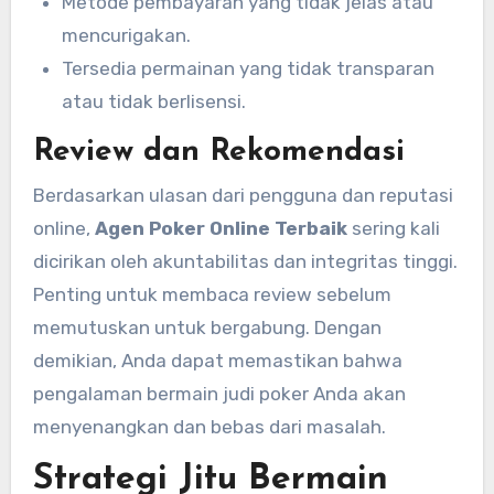
Metode pembayaran yang tidak jelas atau
mencurigakan.
Tersedia permainan yang tidak transparan
atau tidak berlisensi.
Review dan Rekomendasi
Berdasarkan ulasan dari pengguna dan reputasi
online,
Agen Poker Online Terbaik
sering kali
dicirikan oleh akuntabilitas dan integritas tinggi.
Penting untuk membaca review sebelum
memutuskan untuk bergabung. Dengan
demikian, Anda dapat memastikan bahwa
pengalaman bermain judi poker Anda akan
menyenangkan dan bebas dari masalah.
Strategi Jitu Bermain