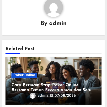
By
admin
Related Post
Poker Online
Cara Bermain Strip Poker Online
Bersama Teman Secara Aman dan Seru
admin
07/08/2026