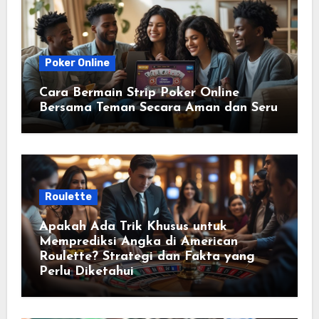
Poker Online
Cara Bermain Strip Poker Online
Bersama Teman Secara Aman dan Seru
Roulette
Apakah Ada Trik Khusus untuk
Memprediksi Angka di American
Roulette? Strategi dan Fakta yang
Perlu Diketahui