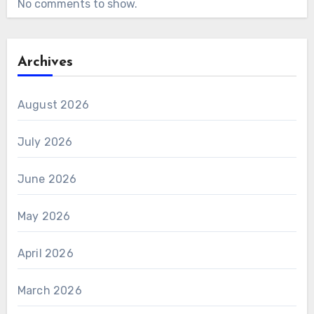
No comments to show.
Archives
August 2026
July 2026
June 2026
May 2026
April 2026
March 2026