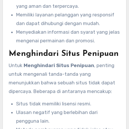
yang aman dan terpercaya.
Memiliki layanan pelanggan yang responsif
dan dapat dihubungi dengan mudah.
Menyediakan informasi dan syarat yang jelas
mengenai permainan dan promosi.
Menghindari Situs Penipuan
Untuk
Menghindari Situs Penipuan
, penting
untuk mengenali tanda-tanda yang
menunjukkan bahwa sebuah situs tidak dapat
dipercaya. Beberapa di antaranya mencakup:
Situs tidak memiliki lisensi resmi.
Ulasan negatif yang berlebihan dari
pengguna lain.