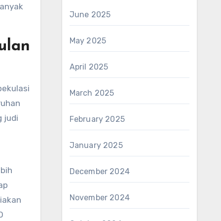
banyak
June 2025
May 2025
ulan
April 2025
pekulasi
March 2025
aruhan
 judi
February 2025
January 2025
ebih
December 2024
ap
November 2024
iakan
O