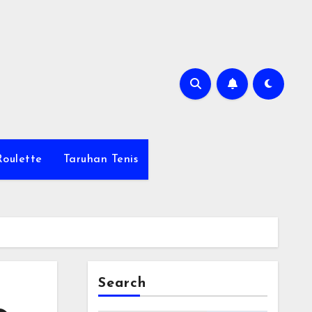
Roulette
Taruhan Tenis
Search