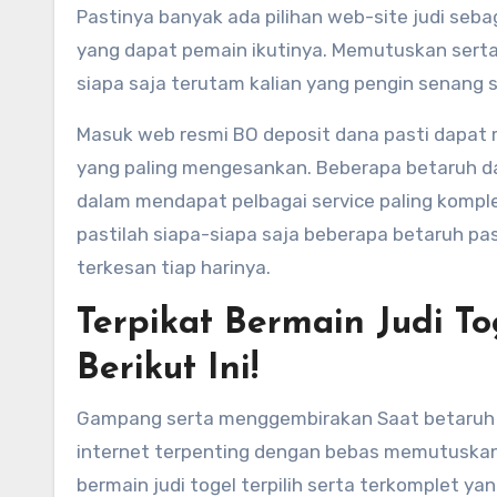
Pastinya banyak ada pilihan web-site judi seb
yang dapat pemain ikutinya. Memutuskan serta 
siapa saja terutam kalian yang pengin senang s
Masuk web resmi BO deposit dana pasti dapat 
yang paling mengesankan. Beberapa betaruh da
dalam mendapat pelbagai service paling kompl
pastilah siapa-siapa saja beberapa betaruh pa
terkesan tiap harinya.
Terpikat Bermain Judi To
Berikut Ini!
Gampang serta menggembirakan Saat betaruh d
internet terpenting dengan bebas memutuskan p
bermain judi togel terpilih serta terkomplet 