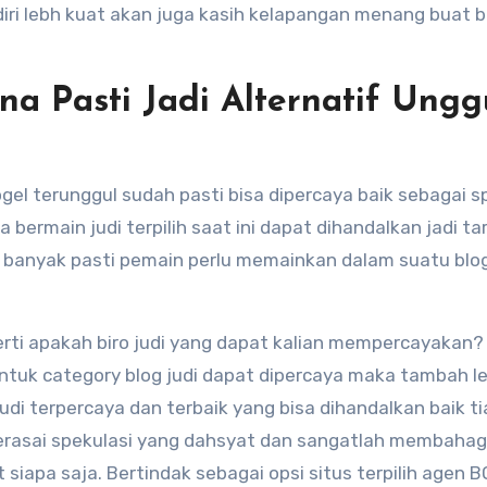
l diri lebh kuat akan juga kasih kelapangan menang buat 
na Pasti Jadi Alternatif Ungg
el terunggul sudah pasti bisa dipercaya baik sebagai s
ermain judi terpilih saat ini dapat dihandalkan jadi t
 banyak pasti pemain perlu memainkan dalam suatu blog
perti apakah biro judi yang dapat kalian mempercayakan?
 untuk category blog judi dapat dipercaya maka tambah l
di terpercaya dan terbaik yang bisa dihandalkan baik ti
erasai spekulasi yang dahsyat dan sangatlah membahag
siapa saja. Bertindak sebagai opsi situs terpilih agen B