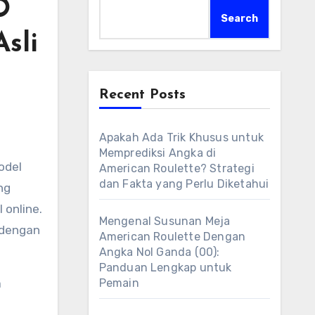
O
Search
sli
Recent Posts
Apakah Ada Trik Khusus untuk
Memprediksi Angka di
American Roulette? Strategi
dan Fakta yang Perlu Diketahui
ng
 online.
Mengenal Susunan Meja
 dengan
American Roulette Dengan
Angka Nol Ganda (00):
Panduan Lengkap untuk
a
Pemain