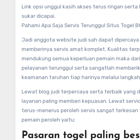
Link opsi unggul kasih akses terus ringan serta 
sukar dicapai.
Pahami Apa Saja Servis Terunggul Situs Togel B
Jadi anggota website judi sah dapat dipercaya 
memberinya servis amat komplet. Kualitas terpi
mendukung semua keperluan pemain maka dari i
pelayanan terunggul serta sangatlah memberik
keamanan taruhan tiap harinya melalui langkah
Lewat blog judi terpercaya serta terbaik yang 
layanan paling memberi kepuasan. Lewat servic
terus-menerus peroleh servis sangat terkesan t
pemain peroleh yaitu:
Pasaran togel paling bes