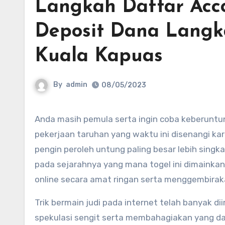
Langkah Daftar Acc
Deposit Dana Langk
Kuala Kapuas
By
admin
08/05/2023
Anda masih pemula serta ingin coba keberuntungan besar sekali? Bermain togel online diantara satu model
pekerjaan taruhan yang waktu ini disenangi ka
pengin peroleh untung paling besar lebih singk
pada sejarahnya yang mana togel ini dimainkan
online secara amat ringan serta menggembirak
Trik bermain judi pada internet telah banyak
spekulasi sengit serta membahagiakan yang dap