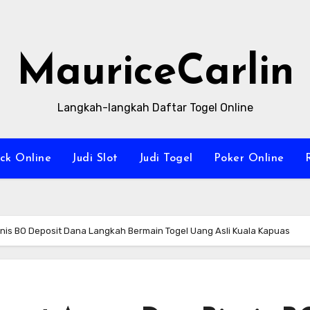
MauriceCarlin
Langkah-langkah Daftar Togel Online
ck Online
Judi Slot
Judi Togel
Poker Online
nis BO Deposit Dana Langkah Bermain Togel Uang Asli Kuala Kapuas