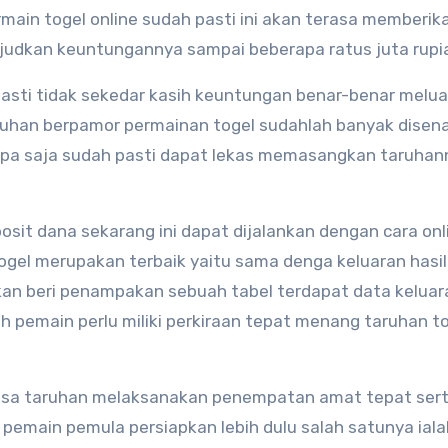
main togel online sudah pasti ini akan terasa memberik
udkan keuntungannya sampai beberapa ratus juta rupi
pasti tidak sekedar kasih keuntungan benar-benar melu
taruhan berpamor permainan togel sudahlah banyak disen
siapa saja sudah pasti dapat lekas memasangkan taruhan
osit dana sekarang ini dapat dijalankan dengan cara onl
gel merupakan terbaik yaitu sama denga keluaran hasi
 akan beri penampakan sebuah tabel terdapat data keluar
ah pemain perlu miliki perkiraan tepat menang taruhan t
bisa taruhan melaksanakan penempatan amat tepat ser
pemain pemula persiapkan lebih dulu salah satunya iala