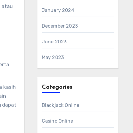
r atau
January 2024
December 2023
June 2023
May 2023
erta
a kasih
Categories
ain
g dapat
Blackjack Online
Casino Online