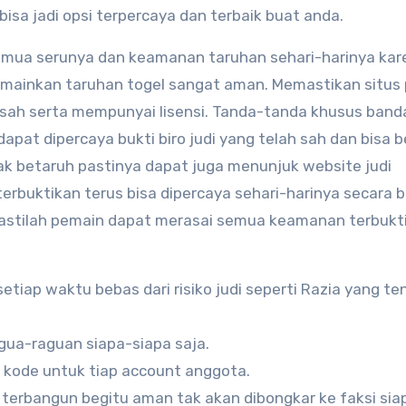
bisa jadi opsi terpercaya dan terbaik buat anda.
semua serunya dan keamanan taruhan sehari-harinya ka
mainkan taruhan togel sangat aman. Memastikan situs 
 sah serta mempunyai lisensi. Tanda-tanda khusus banda
apat dipercaya bukti biro judi yang telah sah dan bisa b
yak betaruh pastinya dapat juga menunjuk website judi
erbuktikan terus bisa dipercaya sehari-harinya secara b
 pastilah pemain dapat merasai semua keamanan terbukt
iap waktu bebas dari risiko judi seperti Razia yang te
gua-raguan siapa-siapa saja.
 kode untuk tiap account anggota.
terbangun begitu aman tak akan dibongkar ke faksi siap