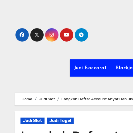
Skip
to
content
Judi Baccarat
Blackja
Home
Judi Slot
Langkah Daftar Account Anyar Dan Bis
Judi Slot
Judi Togel